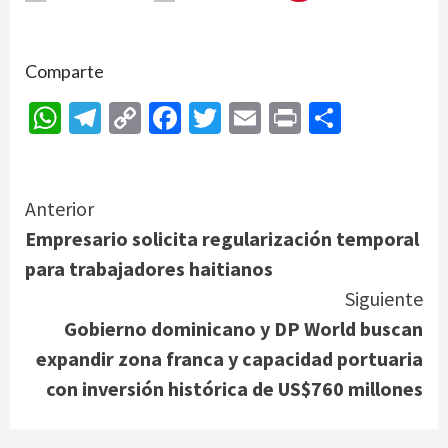
Comparte
WhatsApp
Telegram
Copy
Facebook
Twitter
Email
Print
Compar
Link
Continue
Anterior
Empresario solicita regularización temporal
Reading
para trabajadores haitianos
Siguiente
Gobierno dominicano y DP World buscan
expandir zona franca y capacidad portuaria
con inversión histórica de US$760 millones