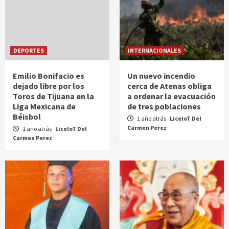
DEPORTES
INTERNACIONALES
Emilio Bonifacio es
Un nuevo incendio
dejado libre por los
cerca de Atenas obliga
Toros de Tijuana en la
a ordenar la evacuación
Liga Mexicana de
de tres poblaciones
Béisbol
1 año atrás
LiceloT Del
Carmen Perez
1 año atrás
LiceloT Del
Carmen Perez