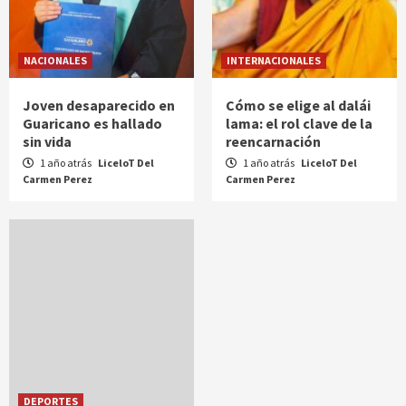
NACIONALES
INTERNACIONALES
Joven desaparecido en
Cómo se elige al dalái
Guaricano es hallado
lama: el rol clave de la
sin vida
reencarnación
1 año atrás
LiceloT Del
1 año atrás
LiceloT Del
Carmen Perez
Carmen Perez
DEPORTES