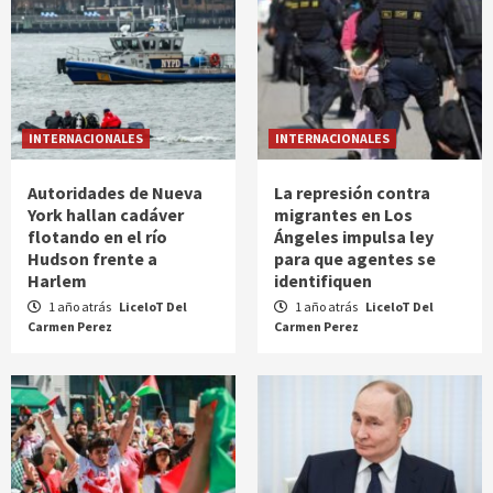
INTERNACIONALES
INTERNACIONALES
Autoridades de Nueva
La represión contra
York hallan cadáver
migrantes en Los
flotando en el río
Ángeles impulsa ley
Hudson frente a
para que agentes se
Harlem
identifiquen
1 año atrás
LiceloT Del
1 año atrás
LiceloT Del
Carmen Perez
Carmen Perez