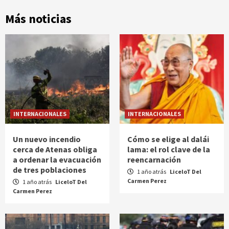
Más noticias
INTERNACIONALES
INTERNACIONALES
Un nuevo incendio
Cómo se elige al dalái
cerca de Atenas obliga
lama: el rol clave de la
a ordenar la evacuación
reencarnación
de tres poblaciones
1 año atrás
LiceloT Del
Carmen Perez
1 año atrás
LiceloT Del
Carmen Perez