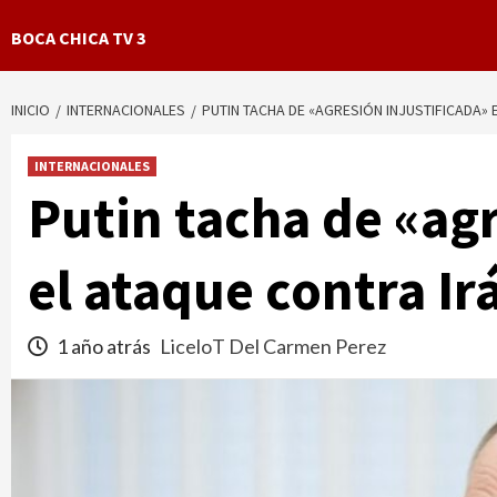
BOCA CHICA TV 3
INICIO
INTERNACIONALES
PUTIN TACHA DE «AGRESIÓN INJUSTIFICADA» 
INTERNACIONALES
Putin tacha de «agr
el ataque contra Ir
1 año atrás
LiceloT Del Carmen Perez