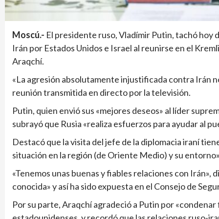
Moscú.-
El presidente ruso, Vladímir Putin, tachó hoy 
Irán por Estados Unidos e Israel al reunirse en el Kreml
Araqchí.
«La agresión absolutamente injustificada contra Irán no 
reunión transmitida en directo por la televisión.
Putin, quien envió sus «mejores deseos» al líder suprem
subrayó que Rusia «realiza esfuerzos para ayudar al pue
Destacó que la visita del jefe de la diplomacia iraní tie
situación en la región (de Oriente Medio) y su entorno»
«Tenemos unas buenas y fiables relaciones con Irán», di
conocida» y así ha sido expuesta en el Consejo de Segu
Por su parte, Araqchí agradeció a Putin por «condenar 
estadounidenses, y recordó que las relaciones ruso-ira