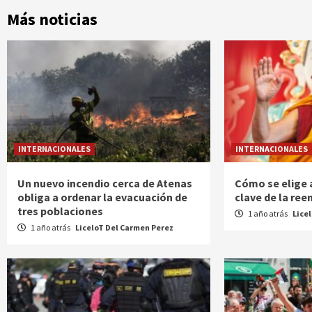
Más noticias
INTERNACIONALES
INTERNACIONALES
Un nuevo incendio cerca de Atenas
Cómo se elige a
obliga a ordenar la evacuación de
clave de la re
tres poblaciones
1 año atrás
Lice
1 año atrás
LiceloT Del Carmen Perez