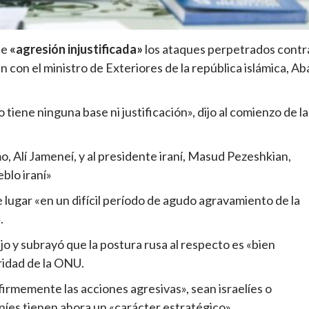
de
«agresión injustificada»
los ataques perpetrados contr
in con el ministro de Exteriores de la república islámica, Ab
tiene ninguna base ni justificación», dijo al comienzo de la
o, Alí Jameneí, y al presidente iraní, Masud Pezeshkian,
blo iraní»
ne lugar «en un difícil período de agudo agravamiento de la
.
jo y subrayó que la postura rusa al respecto es «bien
ridad de la ONU.
firmemente las acciones agresivas», sean israelíes o
níes tienen ahora un «carácter estratégico».