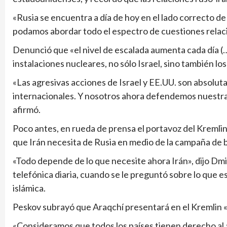
«Rusia se encuentra a día de hoy en el lado correcto de
podamos abordar todo el espectro de cuestiones relac
Denunció que «el nivel de escalada aumenta cada día (…
instalaciones nucleares, no sólo Israel, sino también lo
«Las agresivas acciones de Israel y EE.UU. son absoluta
internacionales. Y nosotros ahora defendemos nuestra 
afirmó.
Poco antes, en rueda de prensa el portavoz del Kremli
que Irán necesita de Rusia en medio de la campaña de 
«Todo depende de lo que necesite ahora Irán», dijo Dmi
telefónica diaria, cuando se le preguntó sobre lo que e
islámica.
Peskov subrayó que Araqchí presentará en el Kremlin «s
«Consideramos que todos los países tienen derecho al 