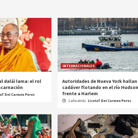
INTERNACIONALES
l dalái lama: el rol
Autoridades de Nueva York hallan
encarnación
cadáver flotando en el río Hudso
frente a Harlem
loT Del Carmen Perez
1 año atrás
LiceloT Del Carmen Perez