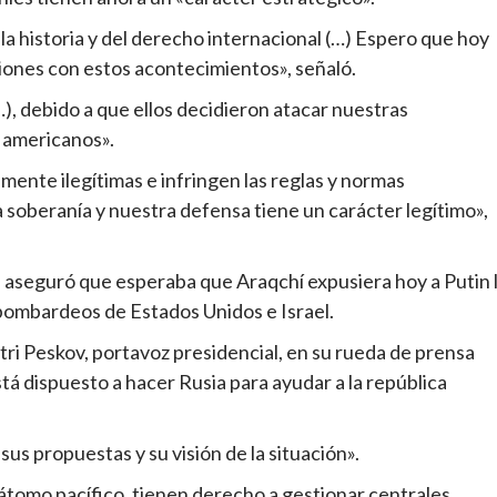
 la historia y del derecho internacional (…) Espero que hoy
iones con estos acontecimientos», señaló.
), debido a que ellos decidieron atacar nuestras
s americanos».
mente ilegítimas e infringen las reglas y normas
soberanía y nuestra defensa tiene un carácter legítimo»,
n aseguró que esperaba que Araqchí expusiera hoy a Putin 
bombardeos de Estados Unidos e Israel.
tri Peskov, portavoz presidencial, en su rueda de prensa
stá dispuesto a hacer Rusia para ayudar a la república
us propuestas y su visión de la situación».
átomo pacífico, tienen derecho a gestionar centrales