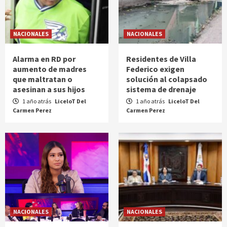
NACIONALES
NACIONALES
Alarma en RD por
Residentes de Villa
aumento de madres
Federico exigen
que maltratan o
solución al colapsado
asesinan a sus hijos
sistema de drenaje
1 año atrás
LiceloT Del
1 año atrás
LiceloT Del
Carmen Perez
Carmen Perez
NACIONALES
NACIONALES