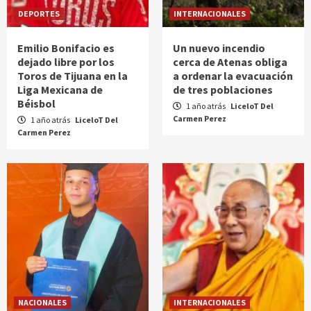
DEPORTES
INTERNACIONALES
Emilio Bonifacio es
Un nuevo incendio
dejado libre por los
cerca de Atenas obliga
Toros de Tijuana en la
a ordenar la evacuación
Liga Mexicana de
de tres poblaciones
Béisbol
1 año atrás
LiceloT Del
Carmen Perez
1 año atrás
LiceloT Del
Carmen Perez
NACIONALES
INTERNACIONALES