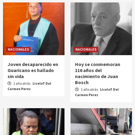
NACIONALES
NACIONALES
Joven desaparecido en
Hoy se conmemoran
Guaricano es hallado
116 años del
sin vida
nacimiento de Juan
Bosch
1 año atrás
LiceloT Del
Carmen Perez
1 año atrás
LiceloT Del
Carmen Perez