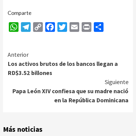
Comparte
WhatsApp
Telegram
Copy
Facebook
Twitter
Email
Print
Compar
Link
Continue
Anterior
Los activos brutos de los bancos llegan a
Reading
RD$3.52 billones
Siguiente
Papa León XIV confiesa que su madre nació
en la República Dominicana
Más noticias