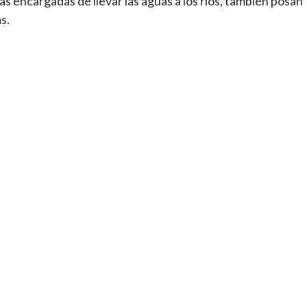
as encargadas de llevar las aguas a los ríos, también posan
s.
tir