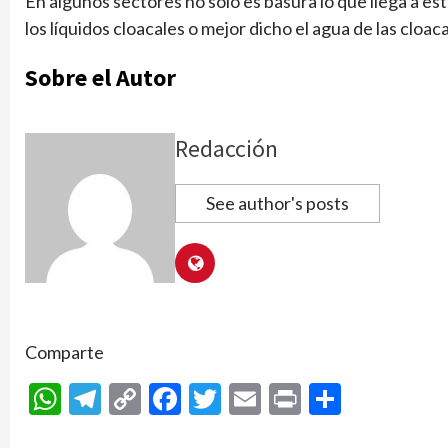
En algunos sectores no solo es basura lo que llega a est
los líquidos cloacales o mejor dicho el agua de las cloaca
Sobre el Autor
Redacción
See author's posts
Comparte
WhatsApp
Telegram
Copy
Facebook
Twitter
Email
Print
Compar
Link