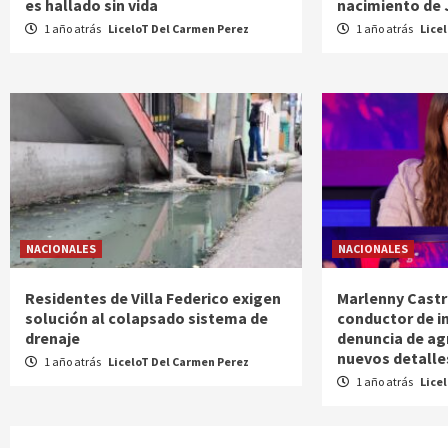
es hallado sin vida
nacimiento de
1 año atrás
LiceloT Del Carmen Perez
1 año atrás
Lice
NACIONALES
NACIONALES
Residentes de Villa Federico exigen
Marlenny Castr
solución al colapsado sistema de
conductor de i
drenaje
denuncia de ag
nuevos detalle
1 año atrás
LiceloT Del Carmen Perez
1 año atrás
Lice