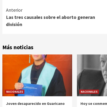
Continue
Anterior
Las tres causales sobre el aborto generan
Reading
división
Más noticias
NACIONALES
NACIONALES
Joven desaparecido en Guaricano
Hoy se conmem