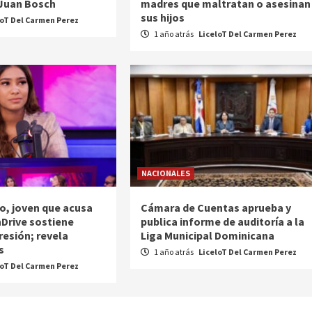
 Juan Bosch
madres que maltratan o asesinan
sus hijos
loT Del Carmen Perez
1 año atrás
LiceloT Del Carmen Perez
NACIONALES
o, joven que acusa
Cámara de Cuentas aprueba y
nDrive sostiene
publica informe de auditoría a la
resión; revela
Liga Municipal Dominicana
s
1 año atrás
LiceloT Del Carmen Perez
loT Del Carmen Perez