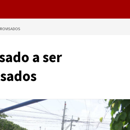
PROVISADOS
sado a ser
isados