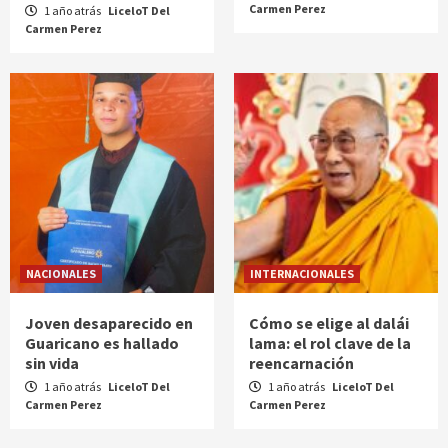
Carmen Perez
1 año atrás
LiceloT Del
Carmen Perez
NACIONALES
INTERNACIONALES
Joven desaparecido en
Cómo se elige al dalái
Guaricano es hallado
lama: el rol clave de la
sin vida
reencarnación
1 año atrás
LiceloT Del
1 año atrás
LiceloT Del
Carmen Perez
Carmen Perez