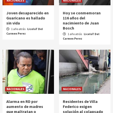
NACIONALES
NACIONALES
Joven desaparecido en
Hoy se conmemoran
Guaricano es hallado
116 años del
sin vida
nacimiento de Juan
Bosch
1 año atrás
LiceloT Del
Carmen Perez
1 año atrás
LiceloT Del
Carmen Perez
NACIONALES
NACIONALES
Alarma en RD por
Residentes de Villa
aumento de madres
Federico exigen
que maltratan o
solución al colapsado