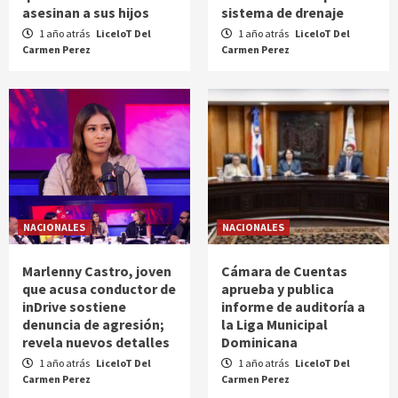
asesinan a sus hijos
sistema de drenaje
1 año atrás
LiceloT Del
1 año atrás
LiceloT Del
Carmen Perez
Carmen Perez
NACIONALES
NACIONALES
Marlenny Castro, joven
Cámara de Cuentas
que acusa conductor de
aprueba y publica
inDrive sostiene
informe de auditoría a
denuncia de agresión;
la Liga Municipal
revela nuevos detalles
Dominicana
1 año atrás
LiceloT Del
1 año atrás
LiceloT Del
Carmen Perez
Carmen Perez