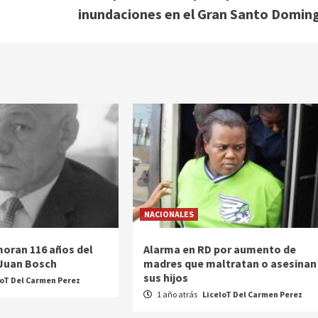
inundaciones en el Gran Santo Domin
NACIONALES
oran 116 años del
Alarma en RD por aumento de
 Juan Bosch
madres que maltratan o asesinan
sus hijos
loT Del Carmen Perez
1 año atrás
LiceloT Del Carmen Perez