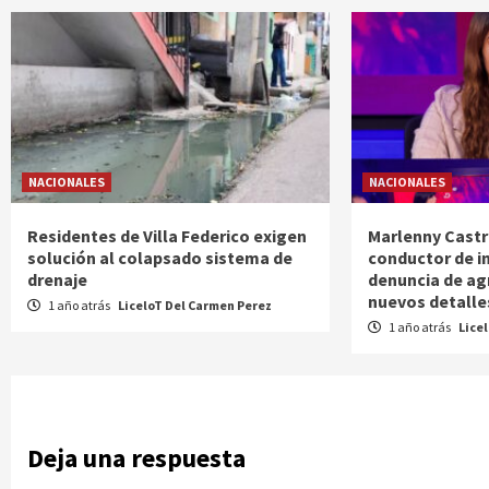
NACIONALES
NACIONALES
Residentes de Villa Federico exigen
Marlenny Castr
solución al colapsado sistema de
conductor de i
drenaje
denuncia de ag
nuevos detalle
1 año atrás
LiceloT Del Carmen Perez
1 año atrás
Lice
Deja una respuesta