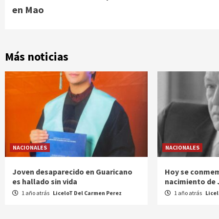
Reading
en Mao
Más noticias
NACIONALES
NACIONALES
Joven desaparecido en Guaricano
Hoy se conmem
es hallado sin vida
nacimiento de
1 año atrás
LiceloT Del Carmen Perez
1 año atrás
Lice