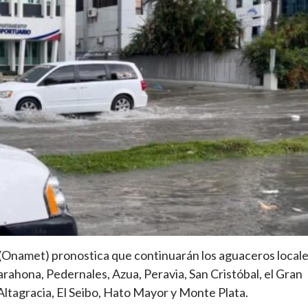
 (Onamet) pronostica que continuarán los aguaceros locale
arahona, Pedernales, Azua, Peravia, San Cristóbal, el Gran
ltagracia, El Seibo, Hato Mayor y Monte Plata.