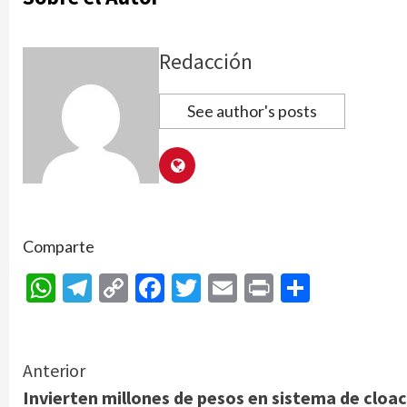
Redacción
See author's posts
Comparte
WhatsApp
Telegram
Copy
Facebook
Twitter
Email
Print
Compar
Link
Continue
Anterior
Invierten millones de pesos en sistema de cloa