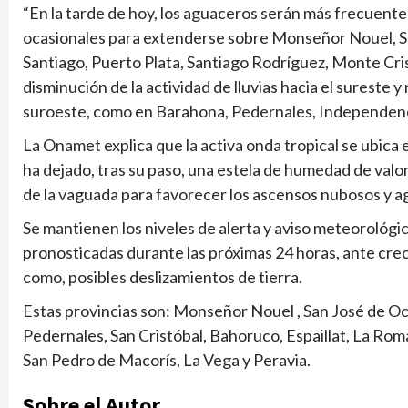
“En la tarde de hoy, los aguaceros serán más frecuente
ocasionales para extenderse sobre Monseñor Nouel, S
Santiago, Puerto Plata, Santiago Rodríguez, Monte Crist
disminución de la actividad de lluvias hacia el sureste
suroeste, como en Barahona, Pedernales, Independenc
La Onamet explica que la activa onda tropical se ubica e
ha dejado, tras su paso, una estela de humedad de valore
de la vaguada para favorecer los ascensos nubosos y a
Se mantienen los niveles de alerta y aviso meteorológic
pronosticadas durante las próximas 24 horas, ante crec
como, posibles deslizamientos de tierra.
Estas provincias son: Monseñor Nouel , San José de O
Pedernales, San Cristóbal, Bahoruco, Espaillat, La Rom
San Pedro de Macorís, La Vega y Peravia.
Sobre el Autor