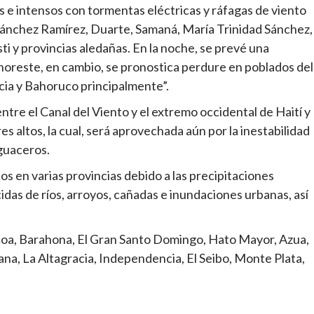
s e intensos con tormentas eléctricas y ráfagas de viento
ánchez Ramírez, Duarte, Samaná, María Trinidad Sánchez,
i y provincias aledañas. En la noche, se prevé una
 y noreste, en cambio, se pronostica perdure en poblados del
ia y Bahoruco principalmente”.
ntre el Canal del Viento y el extremo occidental de Haití y
s altos, la cual, será aprovechada aún por la inestabilidad
guaceros.
os en varias provincias debido a las precipitaciones
idas de ríos, arroyos, cañadas e inundaciones urbanas, así
coa, Barahona, El Gran Santo Domingo, Hato Mayor, Azua,
ana, La Altagracia, Independencia, El Seibo, Monte Plata,