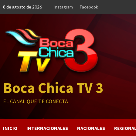
Saltar
8 de agosto de 2026
Instagram
Facebook
al
contenido
Boca Chica TV 3
EL CANAL QUE TE CONECTA
INICIO
INTERNACIONALES
NACIONALES
REGIONA