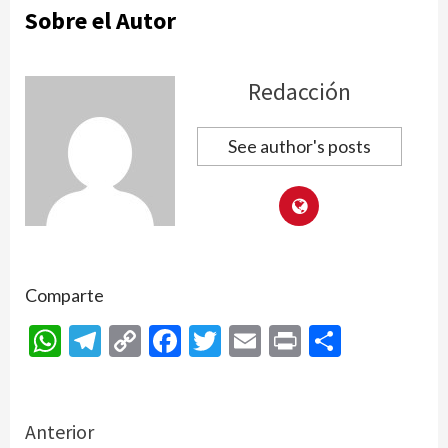
Sobre el Autor
Redacción
See author's posts
Comparte
WhatsApp
Telegram
Copy
Facebook
Twitter
Email
Print
Compar
Link
Continue
Anterior