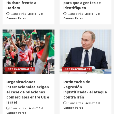
Hudson frente a
para que agentes se
Harlem
identifiquen
1 año atrás
LiceloT Del
1 año atrás
LiceloT Del
Carmen Perez
Carmen Perez
INTERNACIONALES
INTERNACIONALES
Organizaciones
Putin tacha de
internacionales exigen
«agresión
el cese de relaciones
injustificada» el ataque
comerciales entre UE e
contra Irán
Israel
1 año atrás
LiceloT Del
Carmen Perez
1 año atrás
LiceloT Del
Carmen Perez