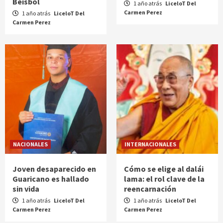
Béisbol
1 año atrás
LiceloT Del
Carmen Perez
1 año atrás
LiceloT Del
Carmen Perez
NACIONALES
INTERNACIONALES
Joven desaparecido en
Cómo se elige al dalái
Guaricano es hallado
lama: el rol clave de la
sin vida
reencarnación
1 año atrás
LiceloT Del
1 año atrás
LiceloT Del
Carmen Perez
Carmen Perez