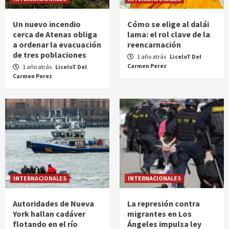
Un nuevo incendio
Cómo se elige al dalái
cerca de Atenas obliga
lama: el rol clave de la
a ordenar la evacuación
reencarnación
de tres poblaciones
1 año atrás
LiceloT Del
Carmen Perez
1 año atrás
LiceloT Del
Carmen Perez
INTERNACIONALES
INTERNACIONALES
Autoridades de Nueva
La represión contra
York hallan cadáver
migrantes en Los
flotando en el río
Ángeles impulsa ley