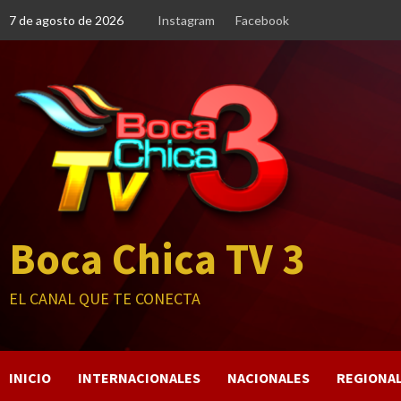
Saltar
7 de agosto de 2026
Instagram
Facebook
al
contenido
Boca Chica TV 3
EL CANAL QUE TE CONECTA
INICIO
INTERNACIONALES
NACIONALES
REGIONA