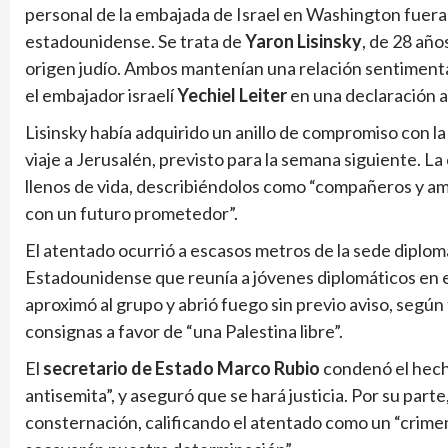
personal de la embajada de Israel en Washington fueran a
estadounidense. Se trata de
Yaron Lisinsky
, de 28 año
origen judío. Ambos mantenían una relación sentimen
el embajador israelí
Yechiel Leiter
en una declaración a
Lisinsky había adquirido un anillo de compromiso con l
viaje a Jerusalén, previsto para la semana siguiente. L
llenos de vida, describiéndolos como “compañeros y a
con un futuro prometedor”.
El atentado ocurrió a escasos metros de la sede diplo
Estadounidense que reunía a jóvenes diplomáticos en e
aproximó al grupo y abrió fuego sin previo aviso, seg
consignas a favor de “una Palestina libre”.
El
secretario de Estado Marco Rubio
condenó el hech
antisemita”, y aseguró que se hará justicia. Por su parte
consternación, calificando el atentado como un “crimen d