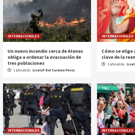
INTERNACIONALES
INTERNACIONALES
Un nuevo incendio cerca de Atenas
Cómo se elige a
obliga a ordenar la evacuación de
clave de la re
tres poblaciones
1 año atrás
Lice
1 año atrás
LiceloT Del Carmen Perez
INTERNACIONALES
INTERNACIONALES