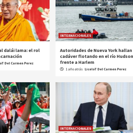
INTERNACIONALES
l dalái lama: el rol
Autoridades de Nueva York hallan
encarnación
cadáver flotando en el río Hudso
frente a Harlem
loT Del Carmen Perez
1 año atrás
LiceloT Del Carmen Perez
INTERNACIONALES