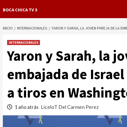
BOCA CHICA TV 3
INICIO
INTERNACIONALES
YARON Y SARAH, LA JOVEN PAREJA DE LA EMB
INTERNACIONALES
Yaron y Sarah, la jo
embajada de Israel
a tiros en Washing
1 año atrás
LiceloT Del Carmen Perez