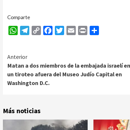
Comparte
WhatsApp
Telegram
Copy
Facebook
Twitter
Email
Print
Compar
Link
Continue
Anterior
Matan a dos miembros de la embajada israelí e
Reading
un tiroteo afuera del Museo Judío Capital en
Washington D.C.
Más noticias