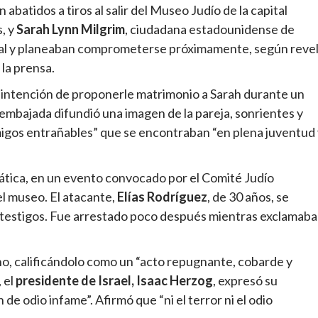
batidos a tiros al salir del Museo Judío de la capital
s, y
Sarah Lynn Milgrim
, ciudadana estadounidense de
tal y planeaban comprometerse próximamente, según reve
 la prensa.
a intención de proponerle matrimonio a Sarah durante un
a embajada difundió una imagen de la pareja, sonrientes y
migos entrañables” que se encontraban “en plena juventud
mática, en un evento convocado por el Comité Judío
l museo. El atacante,
Elías Rodríguez
, de 30 años, se
ún testigos. Fue arrestado poco después mientras exclamaba
o, calificándolo como un “acto repugnante, cobarde y
, el
presidente de Israel, Isaac Herzog
, expresó su
e odio infame”. Afirmó que “ni el terror ni el odio