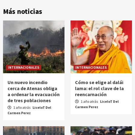
Más noticias
INTERNACIONALES
INTERNACIONALES
Un nuevo incendio
Cómo se elige al dalái
cerca de Atenas obliga
lama: el rol clave de la
a ordenar la evacuación
reencarnación
de tres poblaciones
1 año atrás
LiceloT Del
Carmen Perez
1 año atrás
LiceloT Del
Carmen Perez