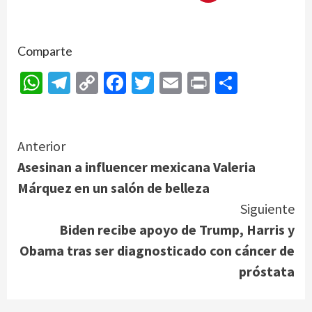
Comparte
WhatsApp
Telegram
Copy
Facebook
Twitter
Email
Print
Compar
Link
Continue
Anterior
Asesinan a influencer mexicana Valeria
Reading
Márquez en un salón de belleza
Siguiente
Biden recibe apoyo de Trump, Harris y
Obama tras ser diagnosticado con cáncer de
próstata