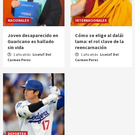
NACIONALES
INTERNACIONALES
Joven desaparecido en
Cómo se elige al dalái
Guaricano es hallado
lama: el rol clave de la
sin vida
reencarnación
1 año atrás
LiceloT Del
1 año atrás
LiceloT Del
Carmen Perez
Carmen Perez
DEPORTES