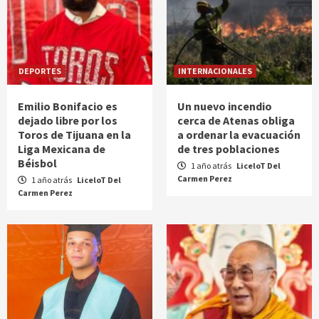
DEPORTES
INTERNACIONALES
Emilio Bonifacio es
Un nuevo incendio
dejado libre por los
cerca de Atenas obliga
Toros de Tijuana en la
a ordenar la evacuación
Liga Mexicana de
de tres poblaciones
Béisbol
1 año atrás
LiceloT Del
Carmen Perez
1 año atrás
LiceloT Del
Carmen Perez