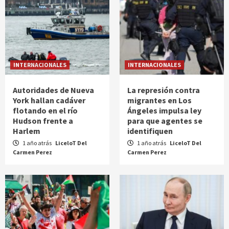
INTERNACIONALES
INTERNACIONALES
Autoridades de Nueva
La represión contra
York hallan cadáver
migrantes en Los
flotando en el río
Ángeles impulsa ley
Hudson frente a
para que agentes se
Harlem
identifiquen
1 año atrás
LiceloT Del
1 año atrás
LiceloT Del
Carmen Perez
Carmen Perez