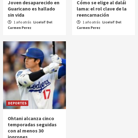
Joven desaparecido en
Cómo se elige al dalái
Guaricano es hallado
lama: el rol clave de la
sin vida
reencarnación
1 año atrás
LiceloT Del
1 año atrás
LiceloT Del
Carmen Perez
Carmen Perez
DEPORTES
Ohtani alcanza cinco
temporadas seguidas
con al menos 30
jonrones