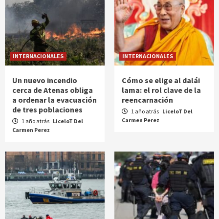
INTERNACIONALES
INTERNACIONALES
Un nuevo incendio
Cómo se elige al dalái
cerca de Atenas obliga
lama: el rol clave de la
a ordenar la evacuación
reencarnación
de tres poblaciones
1 año atrás
LiceloT Del
Carmen Perez
1 año atrás
LiceloT Del
Carmen Perez