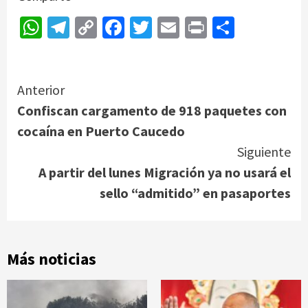
WhatsApp
Telegram
Copy
Facebook
Twitter
Email
Print
Compar
Link
Continue
Anterior
Confiscan cargamento de 918 paquetes con
Reading
cocaína en Puerto Caucedo
Siguiente
A partir del lunes Migración ya no usará el
sello “admitido” en pasaportes
Más noticias