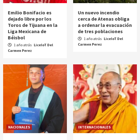
Emilio Bonifacio es
Un nuevo incendio
dejado libre por los
cerca de Atenas obliga
Toros de Tijuana en la
a ordenar la evacuación
Liga Mexicana de
de tres poblaciones
Béisbol
1 año atrás
LiceloT Del
Carmen Perez
1 año atrás
LiceloT Del
Carmen Perez
NACIONALES
INTERNACIONALES