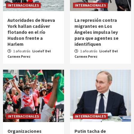
INTERNACIONALES
INTERNACIONALES
Autoridades de Nueva
La represión contra
York hallan cadáver
migrantes en Los
flotando en el río
Ángeles impulsa ley
Hudson frente a
para que agentes se
Harlem
identifiquen
1 año atrás
LiceloT Del
1 año atrás
LiceloT Del
Carmen Perez
Carmen Perez
INTERNACIONALES
INTERNACIONALES
Organizaciones
Putin tacha de