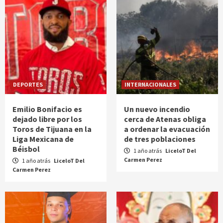
DEPORTES
INTERNACIONALES
Emilio Bonifacio es
Un nuevo incendio
dejado libre por los
cerca de Atenas obliga
Toros de Tijuana en la
a ordenar la evacuación
Liga Mexicana de
de tres poblaciones
Béisbol
1 año atrás
LiceloT Del
Carmen Perez
1 año atrás
LiceloT Del
Carmen Perez