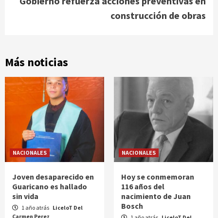
Gobierno refuerza acciones preventivas en
construcción de obras
Más noticias
NACIONALES
NACIONALES
Joven desaparecido en
Hoy se conmemoran
Guaricano es hallado
116 años del
sin vida
nacimiento de Juan
Bosch
1 año atrás
LiceloT Del
Carmen Perez
1 año atrás
LiceloT Del