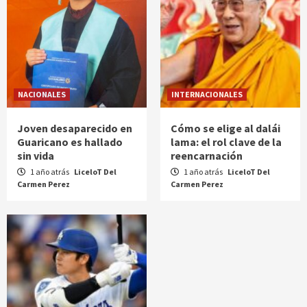
NACIONALES
INTERNACIONALES
Joven desaparecido en
Cómo se elige al dalái
Guaricano es hallado
lama: el rol clave de la
sin vida
reencarnación
1 año atrás
LiceloT Del
1 año atrás
LiceloT Del
Carmen Perez
Carmen Perez