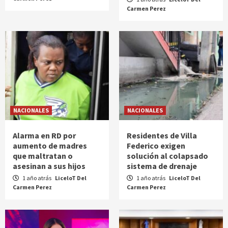
Carmen Perez
NACIONALES
NACIONALES
Alarma en RD por
Residentes de Villa
aumento de madres
Federico exigen
que maltratan o
solución al colapsado
asesinan a sus hijos
sistema de drenaje
1 año atrás
LiceloT Del
1 año atrás
LiceloT Del
Carmen Perez
Carmen Perez