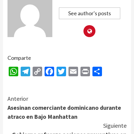
See author's posts
Comparte
WhatsApp
Telegram
Copy
Facebook
Twitter
Email
Print
Compar
Link
Continue
Anterior
Asesinan comerciante dominicano durante
Reading
atraco en Bajo Manhattan
Siguiente