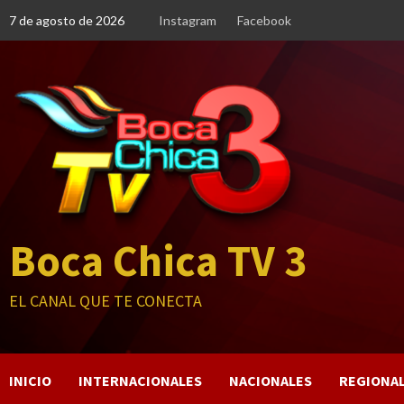
Saltar
7 de agosto de 2026
Instagram
Facebook
al
contenido
Boca Chica TV 3
EL CANAL QUE TE CONECTA
INICIO
INTERNACIONALES
NACIONALES
REGIONA