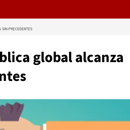
S SIN PRECEDENTES
lica global alcanza
entes