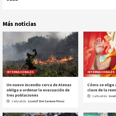
Más noticias
INTERNACIONALES
INTERNACIONALES
Un nuevo incendio cerca de Atenas
Cómo se elige a
obliga a ordenar la evacuación de
clave de la re
tres poblaciones
1 año atrás
Lice
1 año atrás
LiceloT Del Carmen Perez