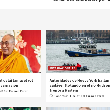
INTERNACIONALES
l dalái lama: el rol
Autoridades de Nueva York hallan
encarnación
cadáver flotando en el río Hudso
frente a Harlem
loT Del Carmen Perez
1 año atrás
LiceloT Del Carmen Perez