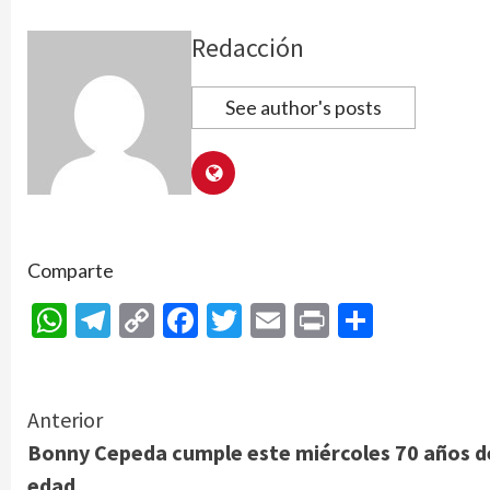
Redacción
See author's posts
Comparte
WhatsApp
Telegram
Copy
Facebook
Twitter
Email
Print
Compar
Link
Continue
Anterior
Bonny Cepeda cumple este miércoles 70 años d
Reading
edad