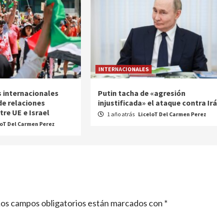
INTERNACIONALES
 internacionales
Putin tacha de «agresión
de relaciones
injustificada» el ataque contra Ir
re UE e Israel
1 año atrás
LiceloT Del Carmen Perez
loT Del Carmen Perez
os campos obligatorios están marcados con
*