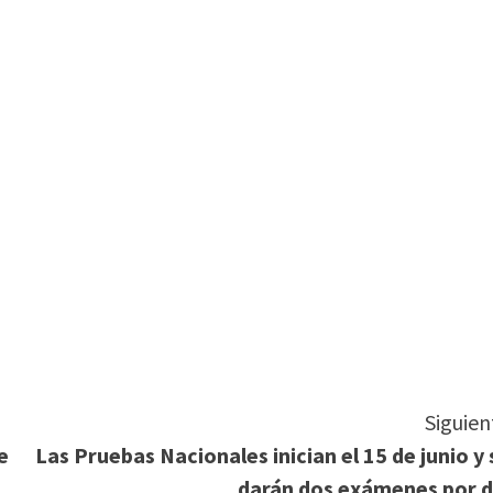
tir
Siguien
e
Las Pruebas Nacionales inician el 15 de junio y 
darán dos exámenes por d