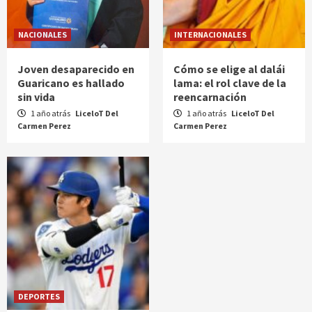
NACIONALES
INTERNACIONALES
Joven desaparecido en
Cómo se elige al dalái
Guaricano es hallado
lama: el rol clave de la
sin vida
reencarnación
1 año atrás
LiceloT Del
1 año atrás
LiceloT Del
Carmen Perez
Carmen Perez
DEPORTES