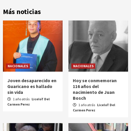
Más noticias
NACIONALES
NACIONALES
Joven desaparecido en
Hoy se conmemoran
Guaricano es hallado
116 años del
sin vida
nacimiento de Juan
Bosch
1 año atrás
LiceloT Del
Carmen Perez
1 año atrás
LiceloT Del
Carmen Perez