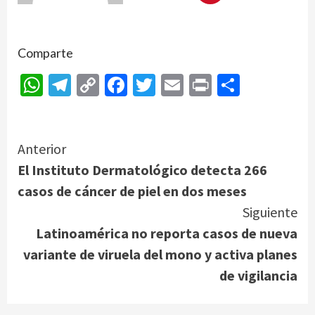
Comparte
WhatsApp
Telegram
Copy
Facebook
Twitter
Email
Print
Compar
Link
Continue
Anterior
El Instituto Dermatológico detecta 266
Reading
casos de cáncer de piel en dos meses
Siguiente
Latinoamérica no reporta casos de nueva
variante de viruela del mono y activa planes
de vigilancia