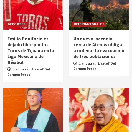
DEPORTES
INTERNACIONALES
Emilio Bonifacio es
Un nuevo incendio
dejado libre por los
cerca de Atenas obliga
Toros de Tijuana en la
a ordenar la evacuación
Liga Mexicana de
de tres poblaciones
Béisbol
1 año atrás
LiceloT Del
Carmen Perez
1 año atrás
LiceloT Del
Carmen Perez