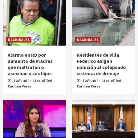
NACIONALES
NACIONALES
Alarma en RD por
Residentes de Villa
aumento de madres
Federico exigen
que maltratan o
solución al colapsado
asesinan a sus hijos
sistema de drenaje
1 año atrás
LiceloT Del
1 año atrás
LiceloT Del
Carmen Perez
Carmen Perez