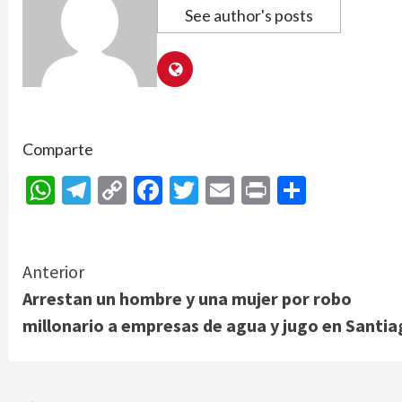
See author's posts
Comparte
WhatsApp
Telegram
Copy
Facebook
Twitter
Email
Print
Compar
Link
Continue
Anterior
Arrestan un hombre y una mujer por robo
Reading
millonario a empresas de agua y jugo en Santi