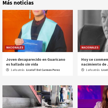
Más noticias
NACIONALES
NACIONALES
Joven desaparecido en Guaricano
Hoy se conmem
es hallado sin vida
nacimiento de
1 año atrás
LiceloT Del Carmen Perez
1 año atrás
Lice