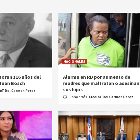
NACIONALES
oran 116 años del
Alarma en RD por aumento de
 Juan Bosch
madres que maltratan o asesinan
sus hijos
loT Del Carmen Perez
1 año atrás
LiceloT Del Carmen Perez