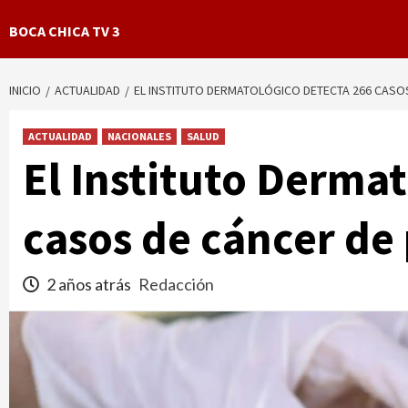
BOCA CHICA TV 3
INICIO
ACTUALIDAD
EL INSTITUTO DERMATOLÓGICO DETECTA 266 CASOS
ACTUALIDAD
NACIONALES
SALUD
El Instituto Derma
casos de cáncer de 
2 años atrás
Redacción