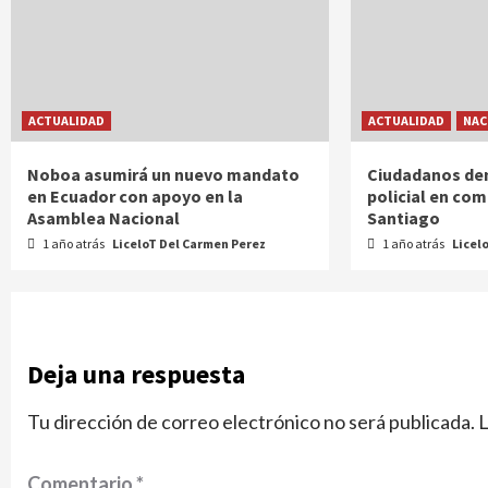
ACTUALIDAD
ACTUALIDAD
NAC
Noboa asumirá un nuevo mandato
Ciudadanos de
en Ecuador con apoyo en la
policial en co
Asamblea Nacional
Santiago
1 año atrás
LiceloT Del Carmen Perez
1 año atrás
Licel
Deja una respuesta
Tu dirección de correo electrónico no será publicada.
L
Comentario
*