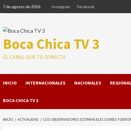
Saltar
7 de agosto de 2026
Instagram
Facebook
al
contenido
Boca Chica TV 3
EL CANAL QUE TE CONECTA
INICIO
INTERNACIONALES
NACIONALES
REGIONA
BOCA CHICA TV 3
INICIO
ACTUALIDAD
LOS OBSERVADORES ESTIMAN ELECCIONES FUERON