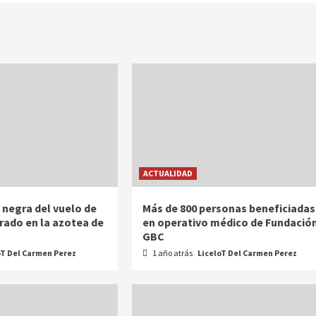
ACTUALIDAD
 negra del vuelo de
Más de 800 personas beneficiadas
strado en la azotea de
en operativo médico de Fundació
GBC
oT Del Carmen Perez
1 año atrás
LiceloT Del Carmen Perez