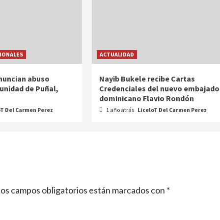
IONALES
ACTUALIDAD
nuncian abuso
Nayib Bukele recibe Cartas
munidad de Puñal,
Credenciales del nuevo embajado
dominicano Flavio Rondón
oT Del Carmen Perez
1 año atrás
LiceloT Del Carmen Perez
os campos obligatorios están marcados con
*