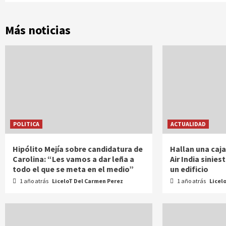
Más noticias
POLITICA
ACTUALIDAD
Hipólito Mejía sobre candidatura de
Hallan una caja
Carolina: “Les vamos a dar leña a
Air India sinie
todo el que se meta en el medio”
un edificio
1 año atrás
LiceloT Del Carmen Perez
1 año atrás
Licel