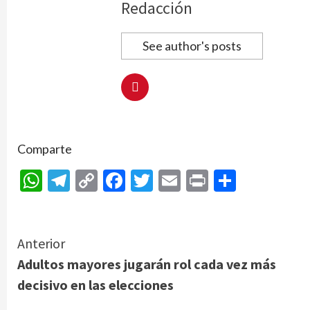
Redacción
See author's posts
Comparte
WhatsApp
Telegram
Copy
Facebook
Twitter
Email
Print
Compar
Link
Continue
Anterior
Adultos mayores jugarán rol cada vez más
Reading
decisivo en las elecciones