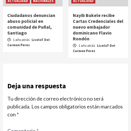
ACTUALIDAD
NACIONALES
ACTUALIDAD
Ciudadanos denuncian
Nayib Bukele recibe
abuso policial en
Cartas Credenciales del
comunidad de Puñal,
nuevo embajador
Santiago
dominicano Flavio
Rondón
1 año atrás
LiceloT Del
Carmen Perez
1 año atrás
LiceloT Del
Carmen Perez
Deja una respuesta
Tu dirección de correo electrónico no será
publicada.
Los campos obligatorios están marcados
con
*