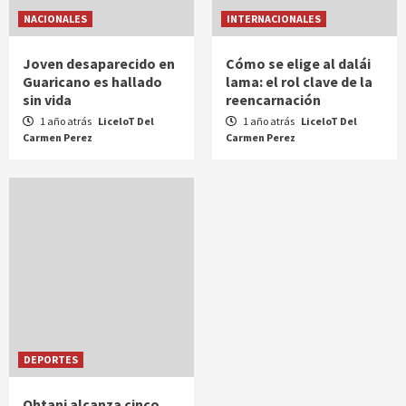
NACIONALES
INTERNACIONALES
Joven desaparecido en
Cómo se elige al dalái
Guaricano es hallado
lama: el rol clave de la
sin vida
reencarnación
1 año atrás
LiceloT Del
1 año atrás
LiceloT Del
Carmen Perez
Carmen Perez
DEPORTES
Ohtani alcanza cinco