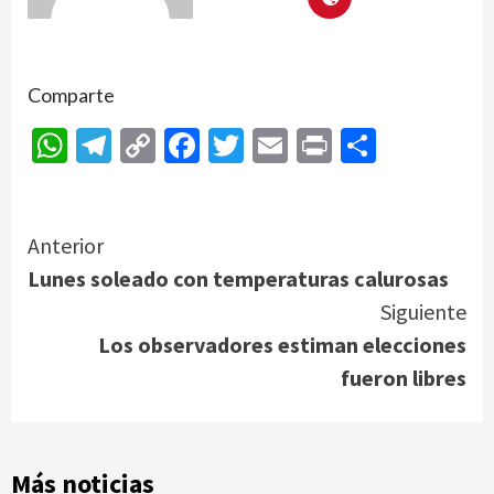
Comparte
WhatsApp
Telegram
Copy
Facebook
Twitter
Email
Print
Compar
Link
Continue
Anterior
Lunes soleado con temperaturas calurosas
Reading
Siguiente
Los observadores estiman elecciones
fueron libres
Más noticias