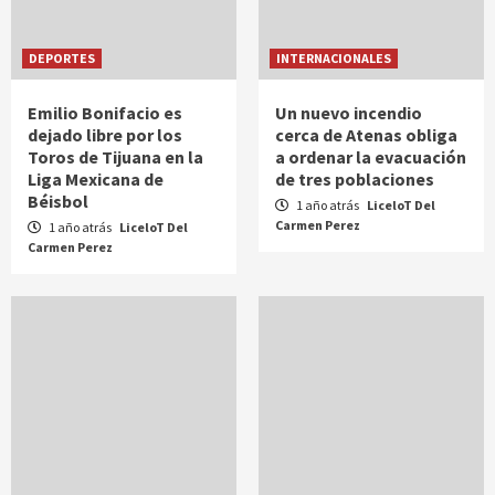
DEPORTES
INTERNACIONALES
Emilio Bonifacio es
Un nuevo incendio
dejado libre por los
cerca de Atenas obliga
Toros de Tijuana en la
a ordenar la evacuación
Liga Mexicana de
de tres poblaciones
Béisbol
1 año atrás
LiceloT Del
Carmen Perez
1 año atrás
LiceloT Del
Carmen Perez