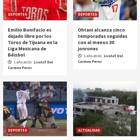
DEPORTES
DEPORTES
Emilio Bonifacio es
Ohtani alcanza cinco
dejado libre por los
temporadas seguidas
Toros de Tijuana en la
con al menos 30
Liga Mexicana de
jonrones
Béisbol
1 año atrás
LiceloT Del
Carmen Perez
1 año atrás
LiceloT Del
Carmen Perez
DEPORTES
ACTUALIDAD