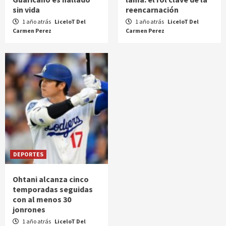
sin vida
reencarnación
1 año atrás
LiceloT Del
1 año atrás
LiceloT Del
Carmen Perez
Carmen Perez
DEPORTES
Ohtani alcanza cinco
temporadas seguidas
con al menos 30
jonrones
1 año atrás
LiceloT Del