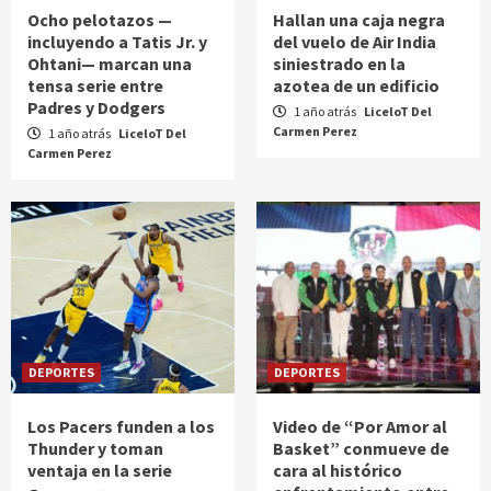
Ocho pelotazos —
Hallan una caja negra
incluyendo a Tatis Jr. y
del vuelo de Air India
Ohtani— marcan una
siniestrado en la
tensa serie entre
azotea de un edificio
Padres y Dodgers
1 año atrás
LiceloT Del
Carmen Perez
1 año atrás
LiceloT Del
Carmen Perez
DEPORTES
DEPORTES
Los Pacers funden a los
Video de “Por Amor al
Thunder y toman
Basket” conmueve de
ventaja en la serie
cara al histórico