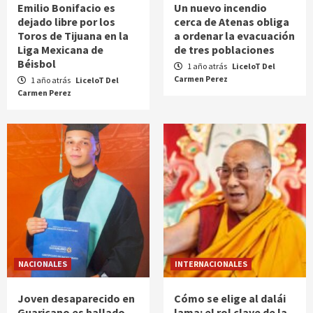
Emilio Bonifacio es
Un nuevo incendio
dejado libre por los
cerca de Atenas obliga
Toros de Tijuana en la
a ordenar la evacuación
Liga Mexicana de
de tres poblaciones
Béisbol
1 año atrás
LiceloT Del
Carmen Perez
1 año atrás
LiceloT Del
Carmen Perez
NACIONALES
INTERNACIONALES
Joven desaparecido en
Cómo se elige al dalái
Guaricano es hallado
lama: el rol clave de la