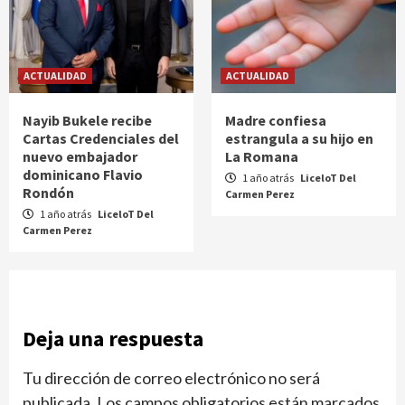
ACTUALIDAD
ACTUALIDAD
Nayib Bukele recibe
Madre confiesa
Cartas Credenciales del
estrangula a su hijo en
nuevo embajador
La Romana
dominicano Flavio
1 año atrás
LiceloT Del
Rondón
Carmen Perez
1 año atrás
LiceloT Del
Carmen Perez
Deja una respuesta
Tu dirección de correo electrónico no será
publicada.
Los campos obligatorios están marcados