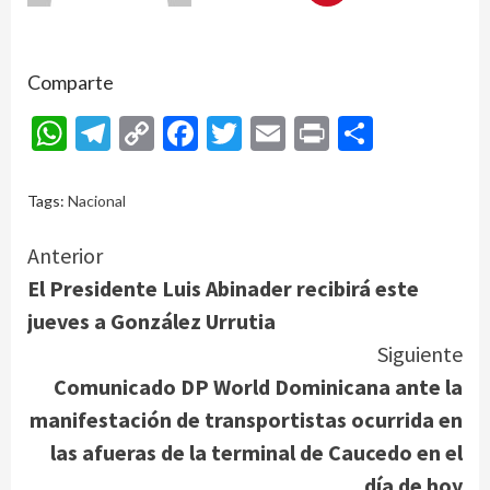
Comparte
WhatsApp
Telegram
Copy
Facebook
Twitter
Email
Print
Compar
Link
Tags:
Nacional
Continue
Anterior
El Presidente Luis Abinader recibirá este
Reading
jueves a González Urrutia
Siguiente
Comunicado DP World Dominicana ante la
manifestación de transportistas ocurrida en
las afueras de la terminal de Caucedo en el
día de hoy