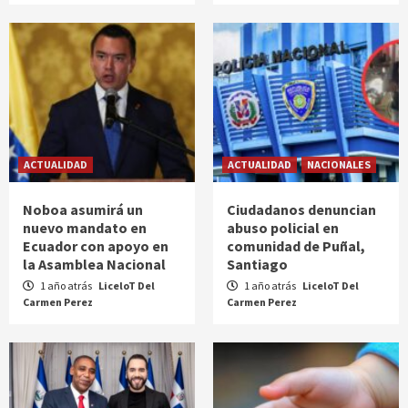
ACTUALIDAD
ACTUALIDAD
NACIONALES
Noboa asumirá un
Ciudadanos denuncian
nuevo mandato en
abuso policial en
Ecuador con apoyo en
comunidad de Puñal,
la Asamblea Nacional
Santiago
1 año atrás
LiceloT Del
1 año atrás
LiceloT Del
Carmen Perez
Carmen Perez