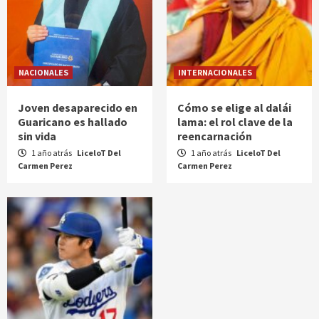
NACIONALES
INTERNACIONALES
Joven desaparecido en
Cómo se elige al dalái
Guaricano es hallado
lama: el rol clave de la
sin vida
reencarnación
1 año atrás
LiceloT Del
1 año atrás
LiceloT Del
Carmen Perez
Carmen Perez