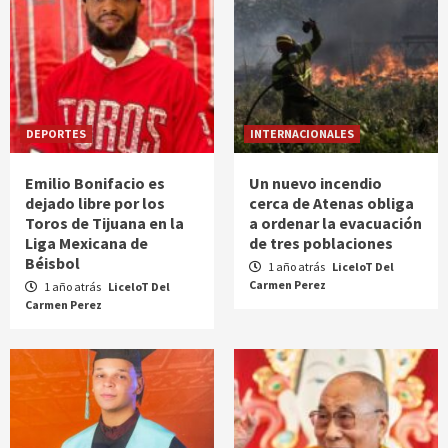
DEPORTES
INTERNACIONALES
Emilio Bonifacio es
Un nuevo incendio
dejado libre por los
cerca de Atenas obliga
Toros de Tijuana en la
a ordenar la evacuación
Liga Mexicana de
de tres poblaciones
Béisbol
1 año atrás
LiceloT Del
Carmen Perez
1 año atrás
LiceloT Del
Carmen Perez