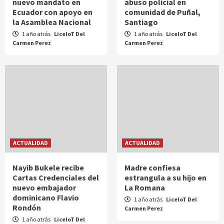
nuevo mandato en
abuso policial en
Ecuador con apoyo en
comunidad de Puñal,
la Asamblea Nacional
Santiago
1 año atrás
LiceloT Del
1 año atrás
LiceloT Del
Carmen Perez
Carmen Perez
ACTUALIDAD
ACTUALIDAD
Nayib Bukele recibe
Madre confiesa
Cartas Credenciales del
estrangula a su hijo en
nuevo embajador
La Romana
dominicano Flavio
1 año atrás
LiceloT Del
Rondón
Carmen Perez
1 año atrás
LiceloT Del