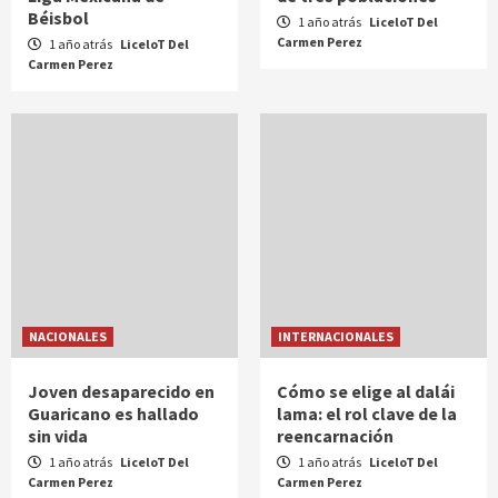
Béisbol
1 año atrás
LiceloT Del
Carmen Perez
1 año atrás
LiceloT Del
Carmen Perez
NACIONALES
INTERNACIONALES
Joven desaparecido en
Cómo se elige al dalái
Guaricano es hallado
lama: el rol clave de la
sin vida
reencarnación
1 año atrás
LiceloT Del
1 año atrás
LiceloT Del
Carmen Perez
Carmen Perez