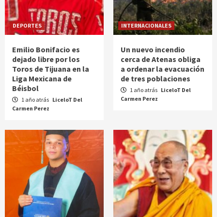
DEPORTES
INTERNACIONALES
Emilio Bonifacio es
Un nuevo incendio
dejado libre por los
cerca de Atenas obliga
Toros de Tijuana en la
a ordenar la evacuación
Liga Mexicana de
de tres poblaciones
Béisbol
1 año atrás
LiceloT Del
Carmen Perez
1 año atrás
LiceloT Del
Carmen Perez