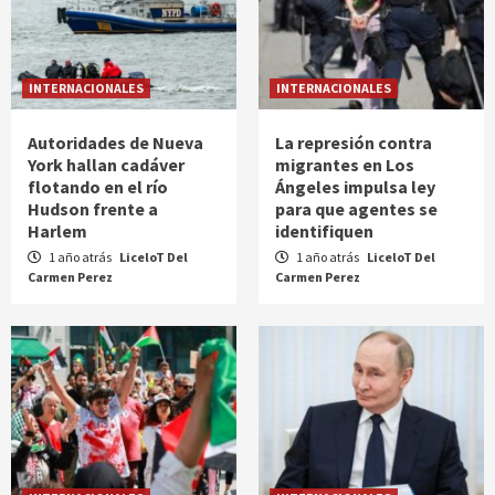
INTERNACIONALES
INTERNACIONALES
Autoridades de Nueva
La represión contra
York hallan cadáver
migrantes en Los
flotando en el río
Ángeles impulsa ley
Hudson frente a
para que agentes se
Harlem
identifiquen
1 año atrás
LiceloT Del
1 año atrás
LiceloT Del
Carmen Perez
Carmen Perez