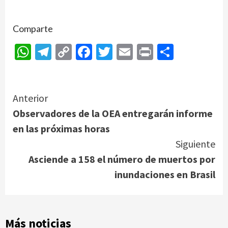
Comparte
WhatsApp
Telegram
Copy
Facebook
Twitter
Email
Print
Compar
Link
Continue
Anterior
Observadores de la OEA entregarán informe
Reading
en las próximas horas
Siguiente
Asciende a 158 el número de muertos por
inundaciones en Brasil
Más noticias