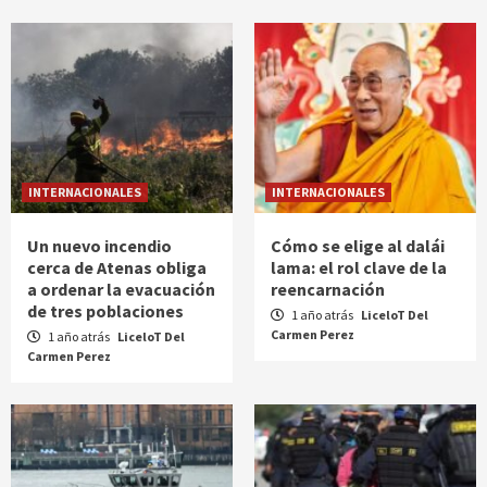
INTERNACIONALES
INTERNACIONALES
Un nuevo incendio
Cómo se elige al dalái
cerca de Atenas obliga
lama: el rol clave de la
a ordenar la evacuación
reencarnación
de tres poblaciones
1 año atrás
LiceloT Del
Carmen Perez
1 año atrás
LiceloT Del
Carmen Perez