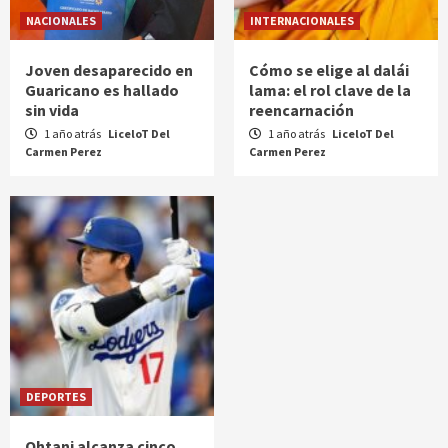
NACIONALES
INTERNACIONALES
Joven desaparecido en
Cómo se elige al dalái
Guaricano es hallado
lama: el rol clave de la
sin vida
reencarnación
1 año atrás
LiceloT Del
1 año atrás
LiceloT Del
Carmen Perez
Carmen Perez
DEPORTES
Ohtani alcanza cinco