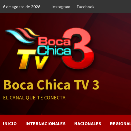
Saltar
6 de agosto de 2026
Instagram
Facebook
al
contenido
Boca Chica TV 3
EL CANAL QUE TE CONECTA
INICIO
INTERNACIONALES
NACIONALES
REGIONA