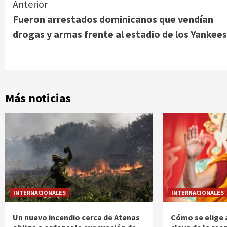
Continue
Anterior
Fueron arrestados dominicanos que vendían
Reading
drogas y armas frente al estadio de los Yankees
Más noticias
INTERNACIONALES
INTERNACIONALES
Un nuevo incendio cerca de Atenas
Cómo se elige a