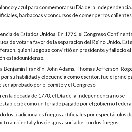
o, blanco y azul para conmemorar su Día de la Independencia.
tificiales, barbacoas y concursos de comer perros calientes
endencia de Estados Unidos. En 1776, el Congreso Continent
és de votar a favor de la separación del Reino Unido. Est
son, quien luego se convirtió en presidente y falleció el
ción estadounidense.
a a Benjamin Franklin, John Adams, Thomas Jefferson, Rog
or su habilidad y elocuencia como escritor, fue el princip
e ser aprobado por el comité y el Congreso.
en la década de 1770, el Día de la Independencia no se
e estableció como un feriado pagado por el gobierno federal
 los tradicionales fuegos artificiales por espectáculos d
cto ambiental y los riesgos asociados con los fuegos