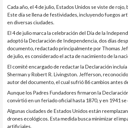
Cada año, el 4 de julio, Estados Unidos se viste de roj
Este día se llena de festividades, incluyendo fuegos ar
en diversas ciudades.
El 4 de julio marca la celebración del Día de la Indep
adoptó la Declaración de Independencia, dos días despu
documento, redactado principalmente por Thomas Jeffer
de julio, es considerado el acta de nacimiento de la na
El comité encargado de redactar la Declaración incluí
Sherman y Robert R. Livingston. Jefferson, reconocido p
autor del documento, el cual sufrió 86 cambios antes d
Aunque los Padres Fundadores firmaron la Declaración 
convirtió en un feriado oficial hasta 1870, y en 1941 s
Algunas ciudades de Estados Unidos están reemplazando
drones ecológicos. Esta medida busca minimizar el impa
artificiales.