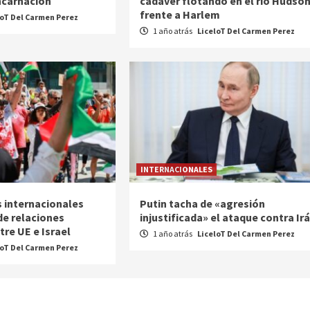
encarnación
cadáver flotando en el río Hudso
frente a Harlem
loT Del Carmen Perez
1 año atrás
LiceloT Del Carmen Perez
INTERNACIONALES
 internacionales
Putin tacha de «agresión
de relaciones
injustificada» el ataque contra Ir
re UE e Israel
1 año atrás
LiceloT Del Carmen Perez
loT Del Carmen Perez