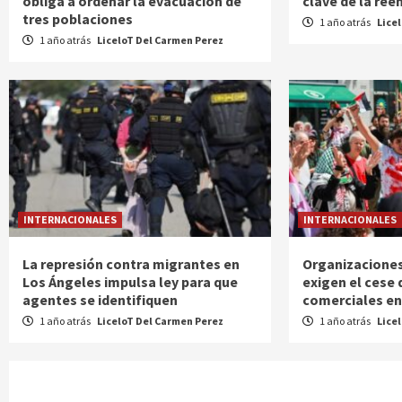
obliga a ordenar la evacuación de
clave de la re
tres poblaciones
1 año atrás
Lice
1 año atrás
LiceloT Del Carmen Perez
INTERNACIONALES
INTERNACIONALES
La represión contra migrantes en
Organizaciones
Los Ángeles impulsa ley para que
exigen el cese 
agentes se identifiquen
comerciales ent
1 año atrás
LiceloT Del Carmen Perez
1 año atrás
Lice