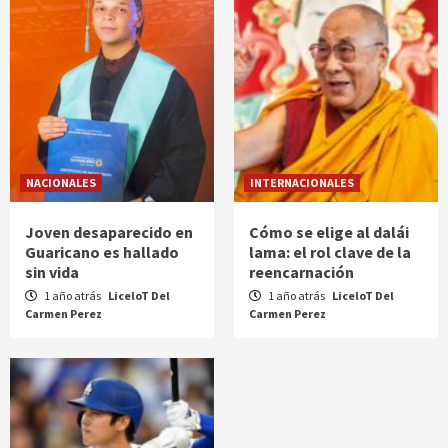
NACIONALES
INTERNACIONALES
Joven desaparecido en
Cómo se elige al dalái
Guaricano es hallado
lama: el rol clave de la
sin vida
reencarnación
1 año atrás
LiceloT Del
1 año atrás
LiceloT Del
Carmen Perez
Carmen Perez