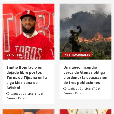
DEPORTES
INTERNACIONALES
Emilio Bonifacio es
Un nuevo incendio
dejado libre por los
cerca de Atenas obliga
Toros de Tijuana en la
a ordenar la evacuación
Liga Mexicana de
de tres poblaciones
Béisbol
1 año atrás
LiceloT Del
Carmen Perez
1 año atrás
LiceloT Del
Carmen Perez