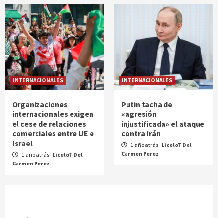
INTERNACIONALES
INTERNACIONALES
Organizaciones
Putin tacha de
internacionales exigen
«agresión
el cese de relaciones
injustificada» el ataque
comerciales entre UE e
contra Irán
Israel
1 año atrás
LiceloT Del
Carmen Perez
1 año atrás
LiceloT Del
Carmen Perez