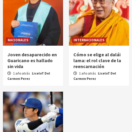
NACIONALES
INTERNACIONALES
Joven desaparecido en
Cómo se elige al dalái
Guaricano es hallado
lama: el rol clave de la
sin vida
reencarnación
1 año atrás
LiceloT Del
1 año atrás
LiceloT Del
Carmen Perez
Carmen Perez