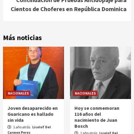
Cientos de Choferes en República Dominica
Más noticias
NACIONALES
NACIONALES
Joven desaparecido en
Hoy se conmemoran
Guaricano es hallado
116 años del
sin vida
nacimiento de Juan
Bosch
1 año atrás
LiceloT Del
Carmen Perez
1 año atrás
LiceloT Del