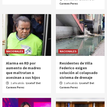
Carmen Perez
NACIONALES
NACIONALES
Alarma en RD por
Residentes de Villa
aumento de madres
Federico exigen
que maltratan o
solución al colapsado
asesinan a sus hijos
sistema de drenaje
1 año atrás
LiceloT Del
1 año atrás
LiceloT Del
Carmen Perez
Carmen Perez