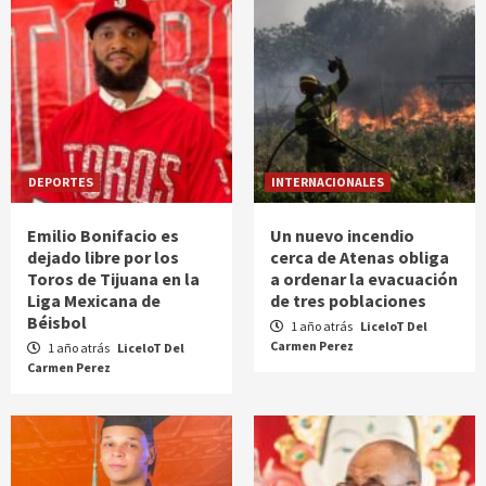
DEPORTES
INTERNACIONALES
Emilio Bonifacio es
Un nuevo incendio
dejado libre por los
cerca de Atenas obliga
Toros de Tijuana en la
a ordenar la evacuación
Liga Mexicana de
de tres poblaciones
Béisbol
1 año atrás
LiceloT Del
Carmen Perez
1 año atrás
LiceloT Del
Carmen Perez