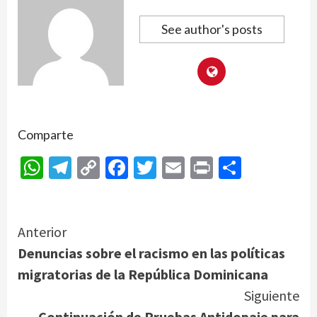
See author's posts
Comparte
WhatsApp
Telegram
Copy
Facebook
Twitter
Email
Print
Compar
Link
Continue
Anterior
Denuncias sobre el racismo en las políticas
Reading
migratorias de la República Dominicana
Siguiente
Continuación de Pruebas Antidopaje para