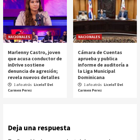
NACIONALES
NACIONALES
Marlenny Castro, joven
Cámara de Cuentas
que acusa conductor de
aprueba y publica
inDrive sostiene
informe de auditoría a
denuncia de agresión;
la Liga Municipal
revela nuevos detalles
Dominicana
1 año atrás
LiceloT Del
1 año atrás
LiceloT Del
Carmen Perez
Carmen Perez
Deja una respuesta