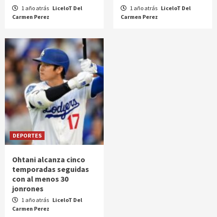
1 año atrás
LiceloT Del
1 año atrás
LiceloT Del
Carmen Perez
Carmen Perez
DEPORTES
Ohtani alcanza cinco
temporadas seguidas
con al menos 30
jonrones
1 año atrás
LiceloT Del
Carmen Perez