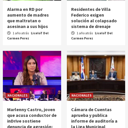
Alarma en RD por
Residentes de Villa
aumento de madres
Federico exigen
que maltratan o
solución al colapsado
asesinan a sus hijos
sistema de drenaje
1 año atrás
LiceloT Del
1 año atrás
LiceloT Del
Carmen Perez
Carmen Perez
NACIONALES
NACIONALES
Marlenny Castro, joven
Cámara de Cuentas
que acusa conductor de
aprueba y publica
inDrive sostiene
informe de auditoría a
denuncia de agresión;
la Liga Municipal