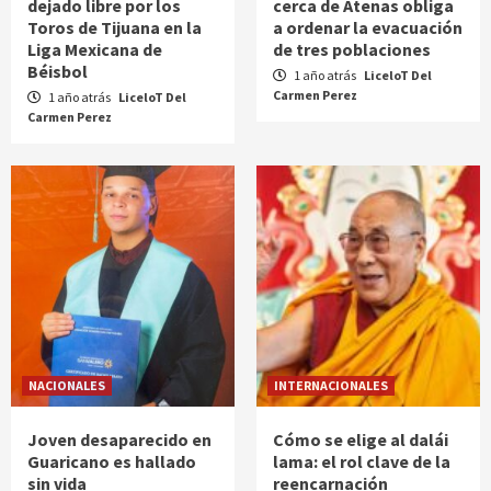
dejado libre por los
cerca de Atenas obliga
Toros de Tijuana en la
a ordenar la evacuación
Liga Mexicana de
de tres poblaciones
Béisbol
1 año atrás
LiceloT Del
Carmen Perez
1 año atrás
LiceloT Del
Carmen Perez
NACIONALES
INTERNACIONALES
Joven desaparecido en
Cómo se elige al dalái
Guaricano es hallado
lama: el rol clave de la
sin vida
reencarnación