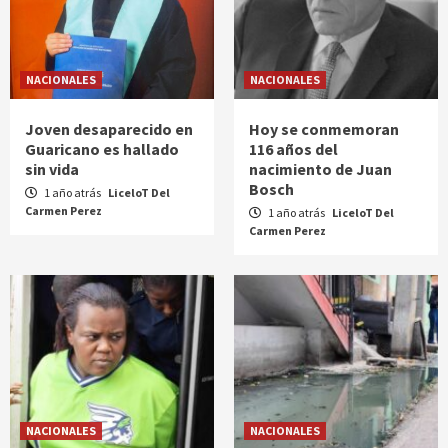
NACIONALES
NACIONALES
Joven desaparecido en
Hoy se conmemoran
Guaricano es hallado
116 años del
sin vida
nacimiento de Juan
Bosch
1 año atrás
LiceloT Del
Carmen Perez
1 año atrás
LiceloT Del
Carmen Perez
NACIONALES
NACIONALES