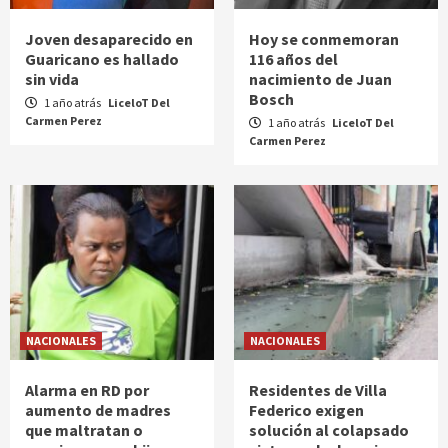
Joven desaparecido en
Hoy se conmemoran
Guaricano es hallado
116 años del
sin vida
nacimiento de Juan
Bosch
1 año atrás
LiceloT Del
Carmen Perez
1 año atrás
LiceloT Del
Carmen Perez
NACIONALES
NACIONALES
Alarma en RD por
Residentes de Villa
aumento de madres
Federico exigen
que maltratan o
solución al colapsado