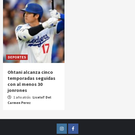
DEPORTES
Ohtani alcanza cinco
temporadas seguidas
con al menos 30
jonrones
1 año atrás
LiceloT Del
Carmen Perez
Instagram
Facebook