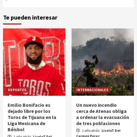
Te pueden interesar
DEPORTES
INTERNACIONALES
Emilio Bonifacio es
Un nuevo incendio
dejado libre por los
cerca de Atenas obliga
Toros de Tijuana en la
a ordenar la evacuación
Liga Mexicana de
de tres poblaciones
Béisbol
1 año atrás
LiceloT Del
Carmen Perez
1 año atrás
LiceloT Del