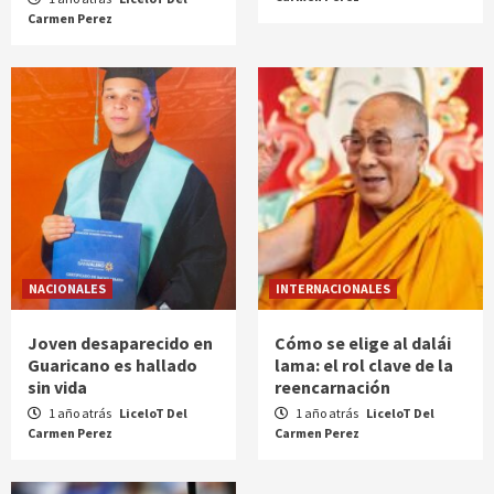
Carmen Perez
NACIONALES
INTERNACIONALES
Joven desaparecido en
Cómo se elige al dalái
Guaricano es hallado
lama: el rol clave de la
sin vida
reencarnación
1 año atrás
LiceloT Del
1 año atrás
LiceloT Del
Carmen Perez
Carmen Perez