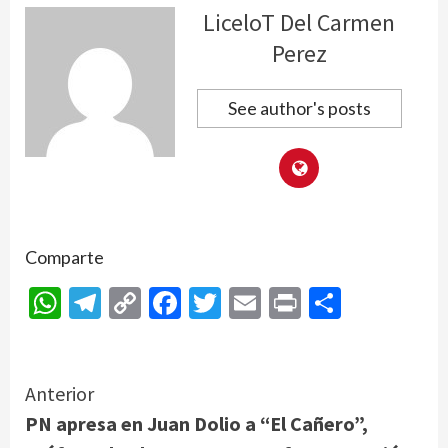
LiceloT Del Carmen
Perez
See author's posts
Comparte
WhatsApp
Telegram
Copy
Facebook
Twitter
Email
Print
Compar
Link
Continue
Anterior
PN apresa en Juan Dolio a “El Cañero”,
Reading