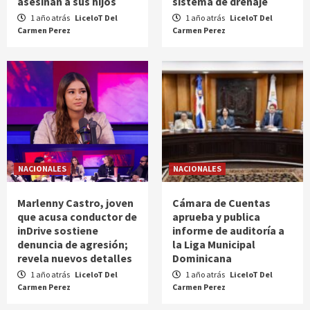
asesinan a sus hijos
sistema de drenaje
1 año atrás
LiceloT Del
1 año atrás
LiceloT Del
Carmen Perez
Carmen Perez
NACIONALES
NACIONALES
Marlenny Castro, joven
Cámara de Cuentas
que acusa conductor de
aprueba y publica
inDrive sostiene
informe de auditoría a
denuncia de agresión;
la Liga Municipal
revela nuevos detalles
Dominicana
1 año atrás
LiceloT Del
1 año atrás
LiceloT Del
Carmen Perez
Carmen Perez