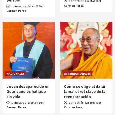
Béisbol
1 año atrás
LiceloT Del
Carmen Perez
1 año atrás
LiceloT Del
Carmen Perez
NACIONALES
INTERNACIONALES
Joven desaparecido en
Cómo se elige al dalái
Guaricano es hallado
lama: el rol clave de la
sin vida
reencarnación
1 año atrás
LiceloT Del
1 año atrás
LiceloT Del
Carmen Perez
Carmen Perez