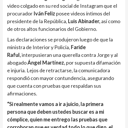
video colgado en su red social de Instagram que el
procurador
Iván Feliz
posee videos íntimos del
presidente de la República,
Luis Abinader,
así como
de otros altos funcionarios del Gobierno.
Las declaraciones se produjeron luego de que la
ministra de Interior y Policía,
Faride
Raful,
interpusieran una querella contra Jorge y al
abogado
Ángel Martínez,
por supuesta difamación
e injuria. Lejos de retractarse, la comunicadora
respondió con mayor contundencia, asegurando
que cuenta con pruebas que respaldan sus
afirmaciones.
“Si realmente vamos a ir a juicio, la primera
persona que deben ustedes buscar es a mi
cómplice, quien me entrego las pruebas que
corroboran que es verdad todo lo que digo, el