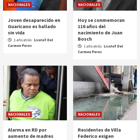
NACIONALES
NACIONALES
Joven desaparecido en
Hoy se conmemoran
Guaricano es hallado
116 años del
sin vida
nacimiento de Juan
Bosch
1 año atrás
LiceloT Del
Carmen Perez
1 año atrás
LiceloT Del
Carmen Perez
NACIONALES
NACIONALES
Alarma en RD por
Residentes de Villa
aumento de madres
Federico exigen