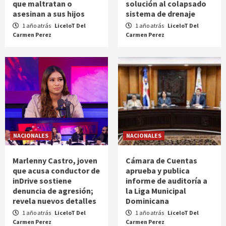
que maltratan o
solución al colapsado
asesinan a sus hijos
sistema de drenaje
1 año atrás
LiceloT Del
1 año atrás
LiceloT Del
Carmen Perez
Carmen Perez
NACIONALES
NACIONALES
Marlenny Castro, joven
Cámara de Cuentas
que acusa conductor de
aprueba y publica
inDrive sostiene
informe de auditoría a
denuncia de agresión;
la Liga Municipal
revela nuevos detalles
Dominicana
1 año atrás
LiceloT Del
1 año atrás
LiceloT Del
Carmen Perez
Carmen Perez