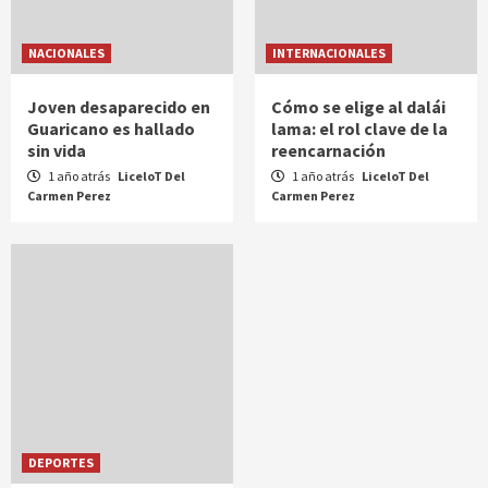
NACIONALES
INTERNACIONALES
Joven desaparecido en
Cómo se elige al dalái
Guaricano es hallado
lama: el rol clave de la
sin vida
reencarnación
1 año atrás
LiceloT Del
1 año atrás
LiceloT Del
Carmen Perez
Carmen Perez
DEPORTES