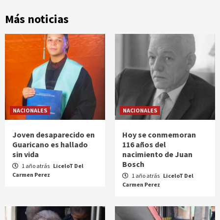
Más noticias
NACIONALES
NACIONALES
Joven desaparecido en
Hoy se conmemoran
Guaricano es hallado
116 años del
sin vida
nacimiento de Juan
Bosch
1 año atrás
LiceloT Del
Carmen Perez
1 año atrás
LiceloT Del
Carmen Perez