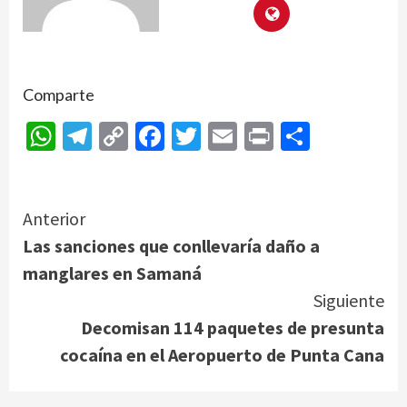
Comparte
WhatsApp
Telegram
Copy
Facebook
Twitter
Email
Print
Compar
Link
Continue
Anterior
Las sanciones que conllevaría daño a
Reading
manglares en Samaná
Siguiente
Decomisan 114 paquetes de presunta
cocaína en el Aeropuerto de Punta Cana