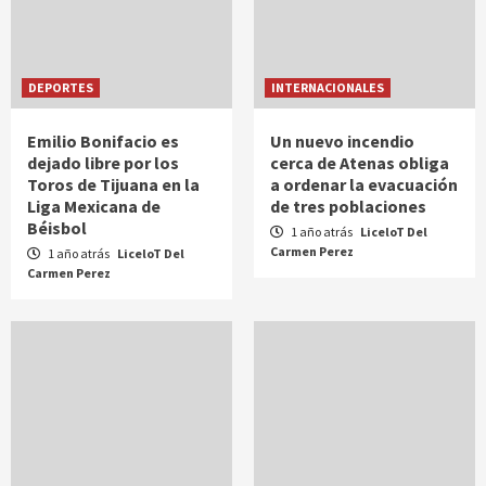
DEPORTES
INTERNACIONALES
Emilio Bonifacio es
Un nuevo incendio
dejado libre por los
cerca de Atenas obliga
Toros de Tijuana en la
a ordenar la evacuación
Liga Mexicana de
de tres poblaciones
Béisbol
1 año atrás
LiceloT Del
Carmen Perez
1 año atrás
LiceloT Del
Carmen Perez