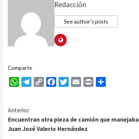
Redacción
See author's posts
Comparte
WhatsApp
Telegram
Copy
Facebook
Twitter
Email
Print
Compar
Link
Continue
Anterior
Encuentran otra pieza de camión que manejaba
Reading
Juan José Valerio Hernández