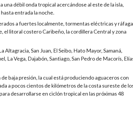
a una débil onda tropical acercándose al este de la isla,
hasta entrada la noche.
dos a fuertes localmente, tormentas eléctricas y ráfaga
, el litoral costero Caribeño, la cordillera Central y zona
La Altagracia, San Juan, El Seibo, Hato Mayor, Samaná,
, La Vega, Dajabón, Santiago, San Pedro de Macorís, Elía
de baja presión, la cual está produciendo aguaceros con
da a pocos cientos de kilómetros de la costa sureste de lo
ara desarrollarse en ciclón tropical en las próximas 48