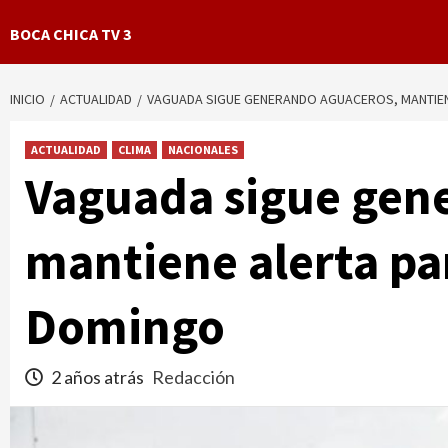
BOCA CHICA TV 3
INICIO
ACTUALIDAD
VAGUADA SIGUE GENERANDO AGUACEROS, MANTIEN
ACTUALIDAD
CLIMA
NACIONALES
Vaguada sigue gen
mantiene alerta pa
Domingo
2 años atrás
Redacción