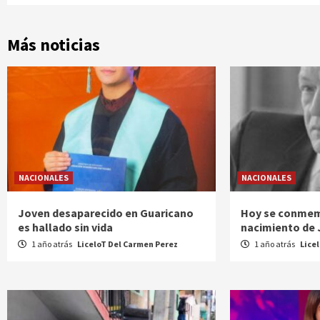
Más noticias
NACIONALES
NACIONALES
Joven desaparecido en Guaricano
Hoy se conmem
es hallado sin vida
nacimiento de
1 año atrás
LiceloT Del Carmen Perez
1 año atrás
Lice