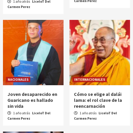
Carmen Perez
1 año atrás
LiceloT Del
Carmen Perez
NACIONALES
INTERNACIONALES
Joven desaparecido en
Cómo se elige al dalái
Guaricano es hallado
lama: el rol clave de la
sin vida
reencarnación
1 año atrás
LiceloT Del
1 año atrás
LiceloT Del
Carmen Perez
Carmen Perez