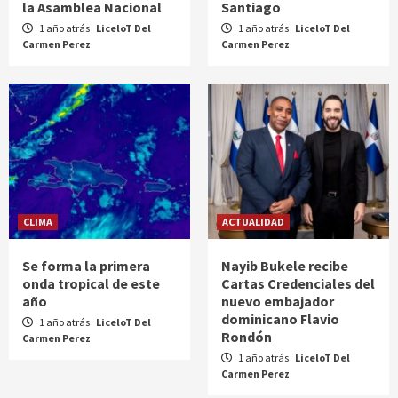
la Asamblea Nacional
Santiago
1 año atrás
LiceloT Del
1 año atrás
LiceloT Del
Carmen Perez
Carmen Perez
CLIMA
ACTUALIDAD
Se forma la primera
Nayib Bukele recibe
onda tropical de este
Cartas Credenciales del
año
nuevo embajador
dominicano Flavio
1 año atrás
LiceloT Del
Rondón
Carmen Perez
1 año atrás
LiceloT Del
Carmen Perez