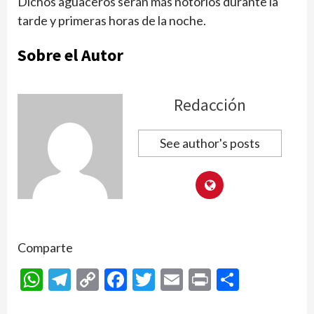
Dichos aguaceros serán más notorios durante la
tarde y primeras horas de la noche.
Sobre el Autor
Redacción
See author's posts
Comparte
WhatsApp
Telegram
Copy
Facebook
Twitter
Email
Print
Compar
Link