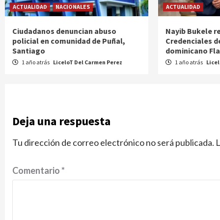
ACTUALIDAD
NACIONALES
ACTUALIDAD
Ciudadanos denuncian abuso
Nayib Bukele r
policial en comunidad de Puñal,
Credenciales d
Santiago
dominicano Fl
1 año atrás
LiceloT Del Carmen Perez
1 año atrás
Lice
Deja una respuesta
Tu dirección de correo electrónico no será publicada.
L
Comentario
*