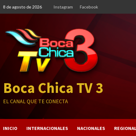
Saltar
8 de agosto de 2026
Instagram
Facebook
al
contenido
Boca Chica TV 3
EL CANAL QUE TE CONECTA
INICIO
INTERNACIONALES
NACIONALES
REGIONA