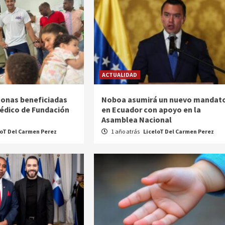
ACTUALIDAD
sonas beneficiadas
Noboa asumirá un nuevo mandat
édico de Fundación
en Ecuador con apoyo en la
Asamblea Nacional
loT Del Carmen Perez
1 año atrás
LiceloT Del Carmen Perez