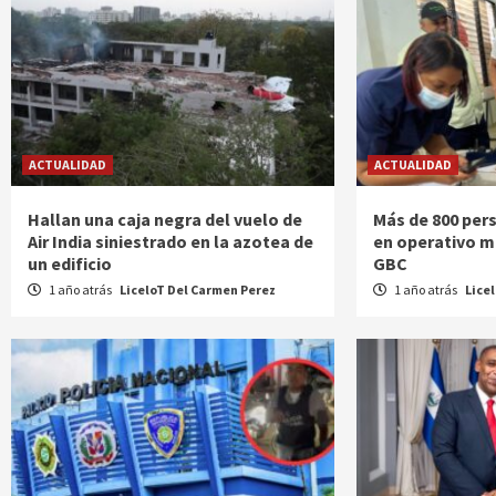
ACTUALIDAD
ACTUALIDAD
Hallan una caja negra del vuelo de
Más de 800 per
Air India siniestrado en la azotea de
en operativo m
un edificio
GBC
1 año atrás
LiceloT Del Carmen Perez
1 año atrás
Lice