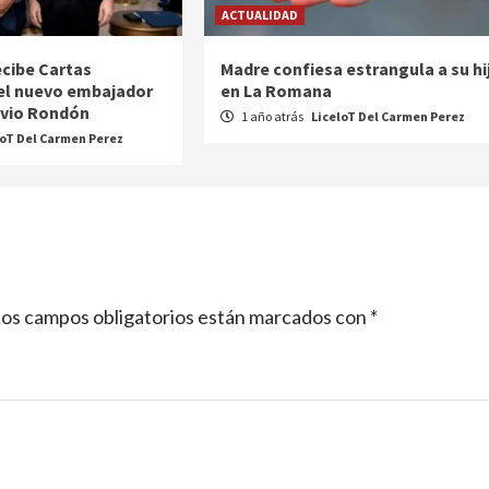
ACTUALIDAD
ecibe Cartas
Madre confiesa estrangula a su hi
el nuevo embajador
en La Romana
avio Rondón
1 año atrás
LiceloT Del Carmen Perez
loT Del Carmen Perez
os campos obligatorios están marcados con
*