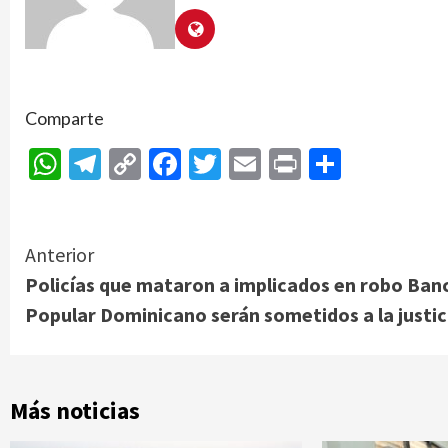
Comparte
WhatsApp
Telegram
Copy
Facebook
Twitter
Email
Print
Compar
Link
Continue
Anterior
Policías que mataron a implicados en robo Ban
Reading
Popular Dominicano serán sometidos a la justic
Más noticias