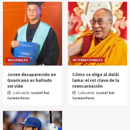
NACIONALES
INTERNACIONALES
Joven desaparecido en
Cómo se elige al dalái
Guaricano es hallado
lama: el rol clave de la
sin vida
reencarnación
1 año atrás
LiceloT Del
1 año atrás
LiceloT Del
Carmen Perez
Carmen Perez