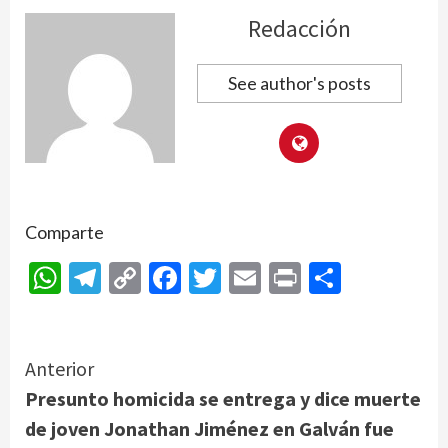
Redacción
See author's posts
Comparte
WhatsApp
Telegram
Copy
Facebook
Twitter
Email
Print
Compar
Link
Continue
Anterior
Presunto homicida se entrega y dice muerte
Reading
de joven Jonathan Jiménez en Galván fue