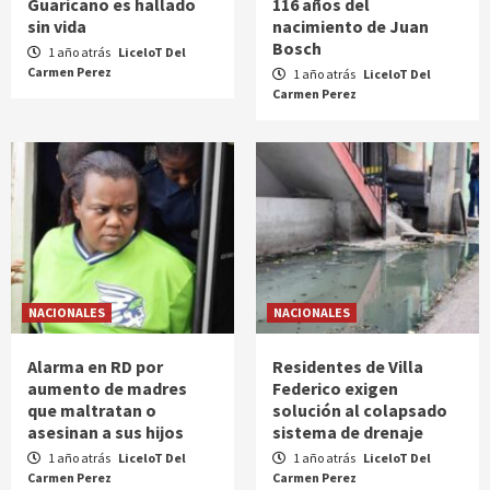
Guaricano es hallado
116 años del
sin vida
nacimiento de Juan
Bosch
1 año atrás
LiceloT Del
Carmen Perez
1 año atrás
LiceloT Del
Carmen Perez
NACIONALES
NACIONALES
Alarma en RD por
Residentes de Villa
aumento de madres
Federico exigen
que maltratan o
solución al colapsado
asesinan a sus hijos
sistema de drenaje
1 año atrás
LiceloT Del
1 año atrás
LiceloT Del
Carmen Perez
Carmen Perez