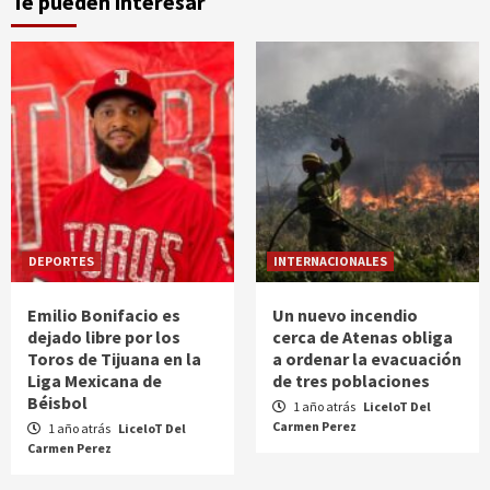
Te pueden interesar
DEPORTES
INTERNACIONALES
Emilio Bonifacio es
Un nuevo incendio
dejado libre por los
cerca de Atenas obliga
Toros de Tijuana en la
a ordenar la evacuación
Liga Mexicana de
de tres poblaciones
Béisbol
1 año atrás
LiceloT Del
Carmen Perez
1 año atrás
LiceloT Del
Carmen Perez