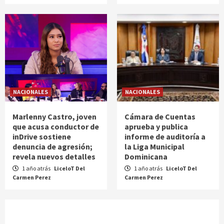
NACIONALES
NACIONALES
Marlenny Castro, joven
Cámara de Cuentas
que acusa conductor de
aprueba y publica
inDrive sostiene
informe de auditoría a
denuncia de agresión;
la Liga Municipal
revela nuevos detalles
Dominicana
1 año atrás
LiceloT Del
1 año atrás
LiceloT Del
Carmen Perez
Carmen Perez