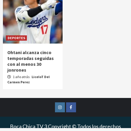
DEPORTES
Ohtani alcanza cinco
temporadas seguidas
con al menos 30
jonrones
1 año atrás
LiceloT Del
Carmen Perez
Instagram
Facebook
Boca Chica TV 3 Copyright © Todos los derechos