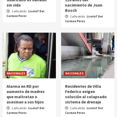
sin vida
nacimiento de Juan
Bosch
1 año atrás
LiceloT Del
Carmen Perez
1 año atrás
LiceloT Del
Carmen Perez
NACIONALES
NACIONALES
Alarma en RD por
Residentes de Villa
aumento de madres
Federico exigen
que maltratan o
solución al colapsado
asesinan a sus hijos
sistema de drenaje
1 año atrás
LiceloT Del
1 año atrás
LiceloT Del
Carmen Perez
Carmen Perez