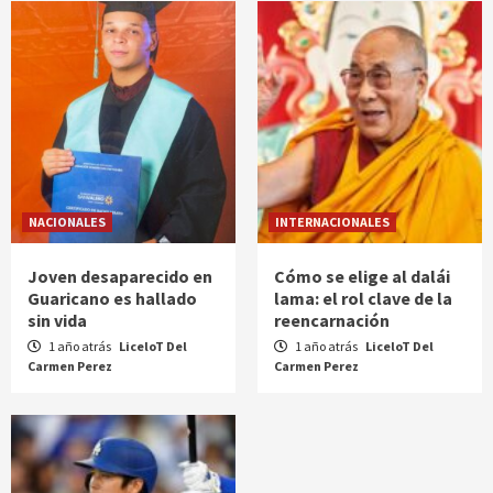
NACIONALES
INTERNACIONALES
Joven desaparecido en
Cómo se elige al dalái
Guaricano es hallado
lama: el rol clave de la
sin vida
reencarnación
1 año atrás
LiceloT Del
1 año atrás
LiceloT Del
Carmen Perez
Carmen Perez