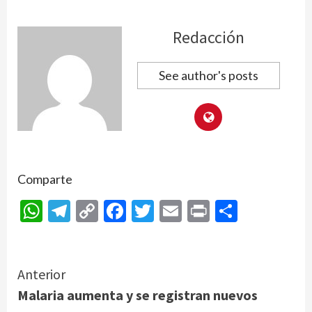
Redacción
See author's posts
Comparte
WhatsApp
Telegram
Copy
Facebook
Twitter
Email
Print
Compar
Link
Continue
Anterior
Malaria aumenta y se registran nuevos
Reading