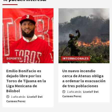
DEPORTES
INTERNACIONALES
Emilio Bonifacio es
Un nuevo incendio
dejado libre por los
cerca de Atenas obliga
Toros de Tijuana en la
a ordenar la evacuación
Liga Mexicana de
de tres poblaciones
Béisbol
1 año atrás
LiceloT Del
Carmen Perez
1 año atrás
LiceloT Del
Carmen Perez