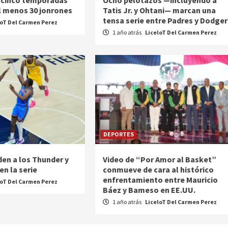
 cinco temporadas
Ocho pelotazos —incluyendo a
l menos 30 jonrones
Tatis Jr. y Ohtani— marcan una
tensa serie entre Padres y Dodger
loT Del Carmen Perez
1 año atrás
LiceloT Del Carmen Perez
DEPORTES
den a los Thunder y
Video de “Por Amor al Basket”
n la serie
conmueve de cara al histórico
enfrentamiento entre Mauricio
loT Del Carmen Perez
Báez y Bameso en EE.UU.
1 año atrás
LiceloT Del Carmen Perez