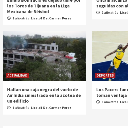
Emilio Bonifacio es dejado libre por
Ohtani alcanza
los Toros de Tijuana en la Liga
seguidas con a
Mexicana de Béisbol
1 año atrás
Lice
1 año atrás
LiceloT Del Carmen Perez
ACTUALIDAD
DEPORTES
Hallan una caja negra del vuelo de
Los Pacers fun
Air India siniestrado en la azotea de
toman ventaja e
un edificio
1 año atrás
Lice
1 año atrás
LiceloT Del Carmen Perez