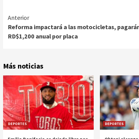
Continue
Anterior
Reforma impactará a las motocicletas, pagará
Reading
RD$1,200 anual por placa
Más noticias
DEPORTES
DEPORTES