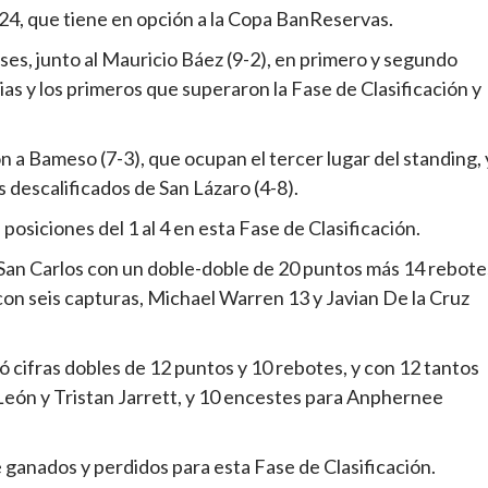
024, que tiene en opción a la Copa BanReservas.
ses, junto al Mauricio Báez (9-2), en primero y segundo
ias y los primeros que superaron la Fase de Clasificación y
ón a Bameso (7-3), que ocupan el tercer lugar del standing, 
s descalificados de San Lázaro (4-8).
 posiciones del 1 al 4 en esta Fase de Clasificación.
 San Carlos con un doble-doble de 20 puntos más 14 rebote
 con seis capturas, Michael Warren 13 y Javian De la Cruz
ó cifras dobles de 12 puntos y 10 rebotes, y con 12 tantos
eón y Tristan Jarrett, y 10 encestes para Anphernee
e ganados y perdidos para esta Fase de Clasificación.