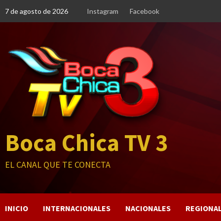
Saltar
7 de agosto de 2026
Instagram
Facebook
al
contenido
Boca Chica TV 3
EL CANAL QUE TE CONECTA
INICIO
INTERNACIONALES
NACIONALES
REGIONA