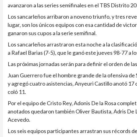
avanzaron a las series semifinales en el TBS Distrito 2
Los sancarleños arribaron a noveno triunfo, y tres reve
lugar, son los únicos equipos con esa cantidad de victor
ganaron sus cupos a la serie semifinal.
Los sancarleños arrastraron esta noche a la clasificaci
a Rafael Barias (7-5), que le ganó este jueves 98-77 a lo
Las próximas jornadas serán para definir el orden de las
Juan Guerrero fue el hombre grande de la ofensiva de
y agregó cuatro asistencias, Anyeuri Castillo anotó 17
coló 11.
Por el equipo de Cristo Rey, Adonis De la Rosa complet
anotados quedaron también Oliver Bautista, Adris De L
Acevedo.
Los seis equipos participantes arrastran sus récords d