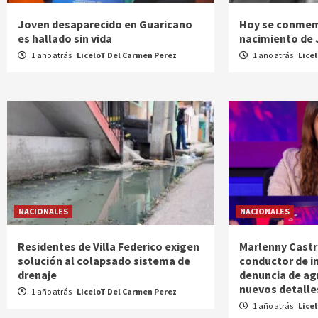
Joven desaparecido en Guaricano
Hoy se conmem
es hallado sin vida
nacimiento de
1 año atrás
LiceloT Del Carmen Perez
1 año atrás
Lice
NACIONALES
NACIONALES
Residentes de Villa Federico exigen
Marlenny Castr
solución al colapsado sistema de
conductor de i
drenaje
denuncia de ag
nuevos detalle
1 año atrás
LiceloT Del Carmen Perez
1 año atrás
Lice