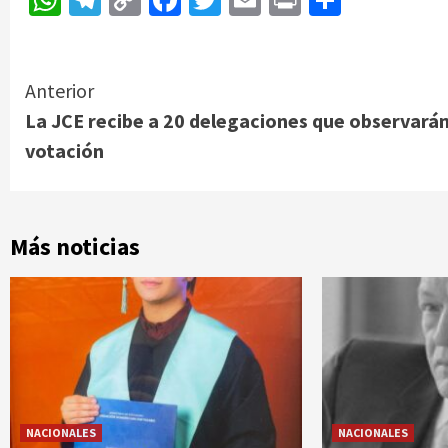
Link
Continue
Anterior
La JCE recibe a 20 delegaciones que observará
Reading
votación
Más noticias
NACIONALES
NACIONALES