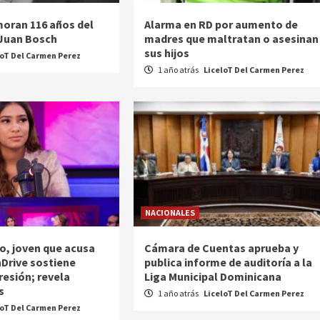
oran 116 años del
Alarma en RD por aumento de
 Juan Bosch
madres que maltratan o asesinan
sus hijos
loT Del Carmen Perez
1 año atrás
LiceloT Del Carmen Perez
NACIONALES
o, joven que acusa
Cámara de Cuentas aprueba y
nDrive sostiene
publica informe de auditoría a la
resión; revela
Liga Municipal Dominicana
s
1 año atrás
LiceloT Del Carmen Perez
loT Del Carmen Perez