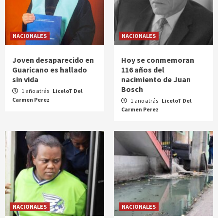
NACIONALES
NACIONALES
Joven desaparecido en
Hoy se conmemoran
Guaricano es hallado
116 años del
sin vida
nacimiento de Juan
Bosch
1 año atrás
LiceloT Del
Carmen Perez
1 año atrás
LiceloT Del
Carmen Perez
NACIONALES
NACIONALES