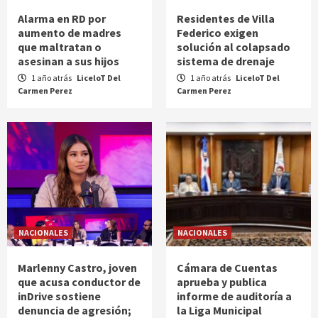
Alarma en RD por
Residentes de Villa
aumento de madres
Federico exigen
que maltratan o
solución al colapsado
asesinan a sus hijos
sistema de drenaje
1 año atrás
LiceloT Del
1 año atrás
LiceloT Del
Carmen Perez
Carmen Perez
NACIONALES
NACIONALES
Marlenny Castro, joven
Cámara de Cuentas
que acusa conductor de
aprueba y publica
inDrive sostiene
informe de auditoría a
denuncia de agresión;
la Liga Municipal