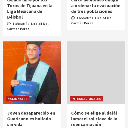
Toros de Tijuana en la
a ordenar la evacuación
Liga Mexicana de
de tres poblaciones
Béisbol
1 año atrás
LiceloT Del
Carmen Perez
1 año atrás
LiceloT Del
Carmen Perez
NACIONALES
INTERNACIONALES
Joven desaparecido en
Cómo se elige al dalái
Guaricano es hallado
lama: el rol clave de la
sin vida
reencarnación