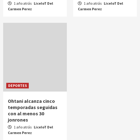
1 año atrás
LiceloT Del
1 año atrás
LiceloT Del
Carmen Perez
Carmen Perez
DEPORTES
Ohtani alcanza cinco
temporadas seguidas
con al menos 30
jonrones
1 año atrás
LiceloT Del
Carmen Perez