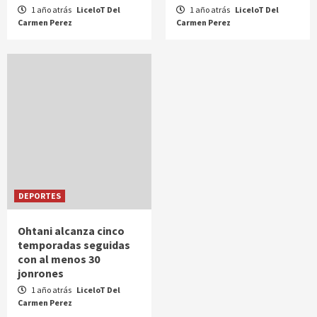
1 año atrás
LiceloT Del
1 año atrás
LiceloT Del
Carmen Perez
Carmen Perez
DEPORTES
Ohtani alcanza cinco
temporadas seguidas
con al menos 30
jonrones
1 año atrás
LiceloT Del
Carmen Perez