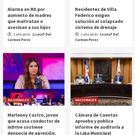
Alarma en RD por
Residentes de Villa
aumento de madres
Federico exigen
que maltratan o
solución al colapsado
asesinan a sus hijos
sistema de drenaje
1 año atrás
LiceloT Del
1 año atrás
LiceloT Del
Carmen Perez
Carmen Perez
NACIONALES
NACIONALES
Marlenny Castro, joven
Cámara de Cuentas
que acusa conductor de
aprueba y publica
inDrive sostiene
informe de auditoría a
denuncia de agresión;
la Liga Municipal