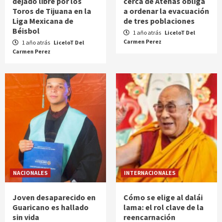
dejado libre por los
cerca de Atenas obliga
Toros de Tijuana en la
a ordenar la evacuación
Liga Mexicana de
de tres poblaciones
Béisbol
1 año atrás
LiceloT Del
Carmen Perez
1 año atrás
LiceloT Del
Carmen Perez
NACIONALES
INTERNACIONALES
Joven desaparecido en
Cómo se elige al dalái
Guaricano es hallado
lama: el rol clave de la
sin vida
reencarnación