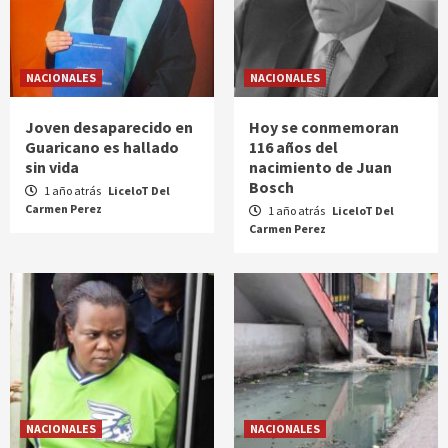
NACIONALES
NACIONALES
Joven desaparecido en
Hoy se conmemoran
Guaricano es hallado
116 años del
sin vida
nacimiento de Juan
Bosch
1 año atrás
LiceloT Del
Carmen Perez
1 año atrás
LiceloT Del
Carmen Perez
NACIONALES
NACIONALES