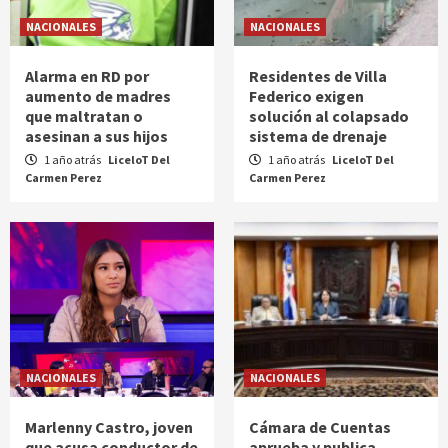
NACIONALES
NACIONALES
Alarma en RD por
Residentes de Villa
aumento de madres
Federico exigen
que maltratan o
solución al colapsado
asesinan a sus hijos
sistema de drenaje
1 año atrás
LiceloT Del
1 año atrás
LiceloT Del
Carmen Perez
Carmen Perez
NACIONALES
NACIONALES
Marlenny Castro, joven
Cámara de Cuentas
que acusa conductor de
aprueba y publica