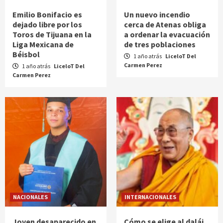
Emilio Bonifacio es
Un nuevo incendio
dejado libre por los
cerca de Atenas obliga
Toros de Tijuana en la
a ordenar la evacuación
Liga Mexicana de
de tres poblaciones
Béisbol
1 año atrás
LiceloT Del
Carmen Perez
1 año atrás
LiceloT Del
Carmen Perez
NACIONALES
INTERNACIONALES
Joven desaparecido en
Cómo se elige al dalái