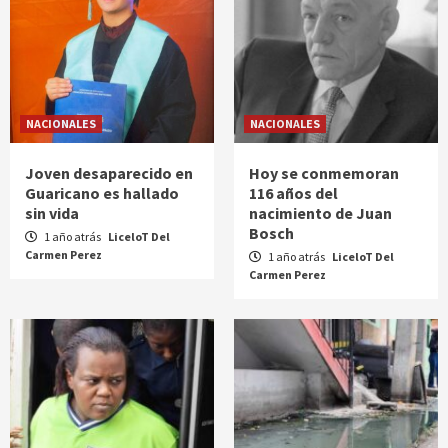
NACIONALES
NACIONALES
Joven desaparecido en
Hoy se conmemoran
Guaricano es hallado
116 años del
sin vida
nacimiento de Juan
Bosch
1 año atrás
LiceloT Del
Carmen Perez
1 año atrás
LiceloT Del
Carmen Perez