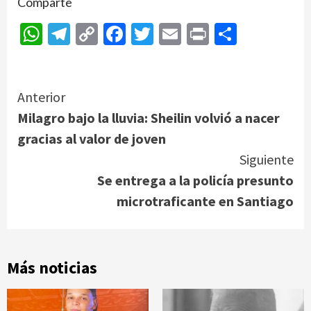
Comparte
WhatsApp
Telegram
Copy
Facebook
Twitter
Email
Print
Compar
Link
Continue
Anterior
Milagro bajo la lluvia: Sheilin volvió a nacer
Reading
gracias al valor de joven
Siguiente
Se entrega a la policía presunto
microtraficante en Santiago
Más noticias