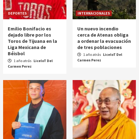
DEPORTES
INTERNACIONALES
Emilio Bonifacio es
Un nuevo incendio
dejado libre por los
cerca de Atenas obliga
Toros de Tijuana en la
a ordenar la evacuación
Liga Mexicana de
de tres poblaciones
Béisbol
1 año atrás
LiceloT Del
Carmen Perez
1 año atrás
LiceloT Del
Carmen Perez