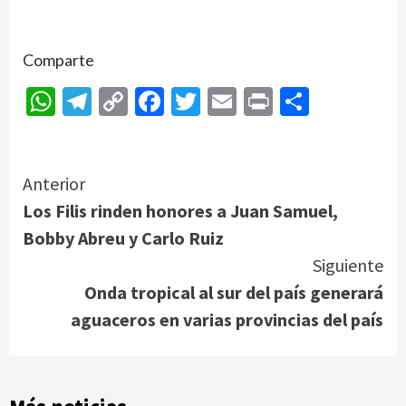
Comparte
WhatsApp
Telegram
Copy
Facebook
Twitter
Email
Print
Compar
Link
Continue
Anterior
Los Filis rinden honores a Juan Samuel,
Reading
Bobby Abreu y Carlo Ruiz
Siguiente
Onda tropical al sur del país generará
aguaceros en varias provincias del país