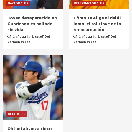
NACIONALES
INTERNACIONALES
Joven desaparecido en
Cómo se elige al dalái
Guaricano es hallado
lama: el rol clave de la
sin vida
reencarnación
1 año atrás
LiceloT Del
1 año atrás
LiceloT Del
Carmen Perez
Carmen Perez
DEPORTES
Ohtani alcanza cinco