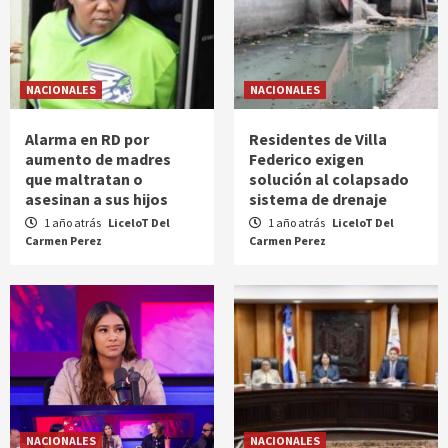
NACIONALES
NACIONALES
Alarma en RD por
Residentes de Villa
aumento de madres
Federico exigen
que maltratan o
solución al colapsado
asesinan a sus hijos
sistema de drenaje
1 año atrás
LiceloT Del
1 año atrás
LiceloT Del
Carmen Perez
Carmen Perez
NACIONALES
NACIONALES