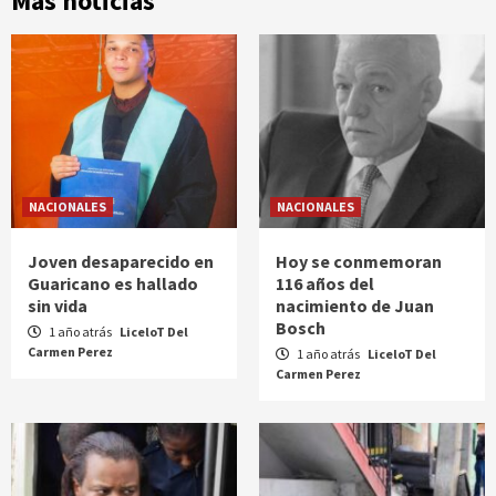
Más noticias
NACIONALES
NACIONALES
Joven desaparecido en
Hoy se conmemoran
Guaricano es hallado
116 años del
sin vida
nacimiento de Juan
Bosch
1 año atrás
LiceloT Del
Carmen Perez
1 año atrás
LiceloT Del
Carmen Perez