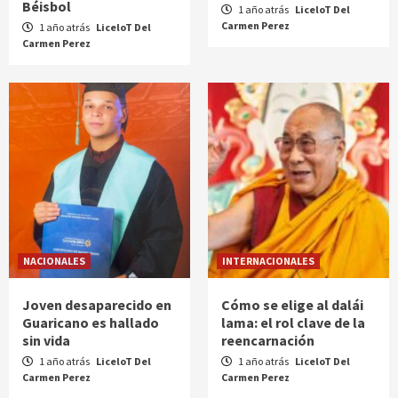
Béisbol
1 año atrás
LiceloT Del
Carmen Perez
1 año atrás
LiceloT Del
Carmen Perez
NACIONALES
INTERNACIONALES
Joven desaparecido en
Cómo se elige al dalái
Guaricano es hallado
lama: el rol clave de la
sin vida
reencarnación
1 año atrás
LiceloT Del
1 año atrás
LiceloT Del
Carmen Perez
Carmen Perez