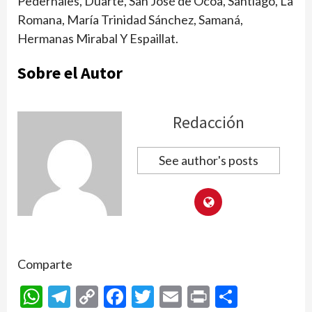
Pedernales, Duarte, San José de Ocoa, Santiago, La
Romana, María Trinidad Sánchez, Samaná,
Hermanas Mirabal Y Espaillat.
Sobre el Autor
Redacción
See author's posts
Comparte
WhatsApp
Telegram
Copy
Facebook
Twitter
Email
Print
Compar