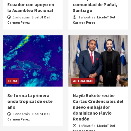
Ecuador con apoyo en
comunidad de Puñal,
la Asamblea Nacional
Santiago
1 año atrás
LiceloT Del
1 año atrás
LiceloT Del
Carmen Perez
Carmen Perez
CLIMA
ACTUALIDAD
Se forma la primera
Nayib Bukele recibe
onda tropical de este
Cartas Credenciales del
año
nuevo embajador
dominicano Flavio
1 año atrás
LiceloT Del
Rondón
Carmen Perez
1 año atrás
LiceloT Del
Carmen Perez