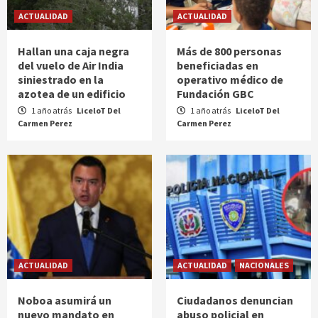
ACTUALIDAD
ACTUALIDAD
Hallan una caja negra
Más de 800 personas
del vuelo de Air India
beneficiadas en
siniestrado en la
operativo médico de
azotea de un edificio
Fundación GBC
1 año atrás
LiceloT Del
1 año atrás
LiceloT Del
Carmen Perez
Carmen Perez
ACTUALIDAD
ACTUALIDAD
NACIONALES
Noboa asumirá un
Ciudadanos denuncian
nuevo mandato en
abuso policial en