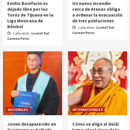
Emilio Bonifacio es
Un nuevo incendio
dejado libre por los
cerca de Atenas obliga
Toros de Tijuana en la
a ordenar la evacuación
Liga Mexicana de
de tres poblaciones
Béisbol
1 año atrás
LiceloT Del
Carmen Perez
1 año atrás
LiceloT Del
Carmen Perez
NACIONALES
INTERNACIONALES
Joven desaparecido en
Cómo se elige al dalái
Guaricano es hallado
lama: el rol clave de la