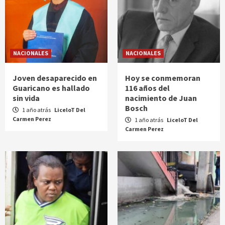
NACIONALES
NACIONALES
Joven desaparecido en
Hoy se conmemoran
Guaricano es hallado
116 años del
sin vida
nacimiento de Juan
Bosch
1 año atrás
LiceloT Del
Carmen Perez
1 año atrás
LiceloT Del
Carmen Perez