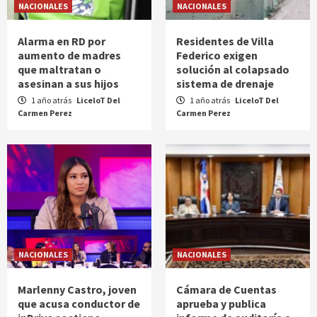
NACIONALES
NACIONALES
Alarma en RD por
Residentes de Villa
aumento de madres
Federico exigen
que maltratan o
solución al colapsado
asesinan a sus hijos
sistema de drenaje
1 año atrás
LiceloT Del
1 año atrás
LiceloT Del
Carmen Perez
Carmen Perez
NACIONALES
NACIONALES
Marlenny Castro, joven
Cámara de Cuentas
que acusa conductor de
aprueba y publica