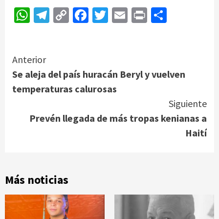
WhatsApp
Telegram
Copy
Facebook
Twitter
Email
Print
Compar
Link
Continue
Anterior
Se aleja del país huracán Beryl y vuelven
Reading
temperaturas calurosas
Siguiente
Prevén llegada de más tropas kenianas a
Haití
Más noticias