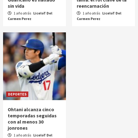
sin vida
reencarnación
1 año atrás
LiceloT Del
1 año atrás
LiceloT Del
Carmen Perez
Carmen Perez
DEPORTES
Ohtani alcanza cinco
temporadas seguidas
con al menos 30
jonrones
1 año atrás
LiceloT Del