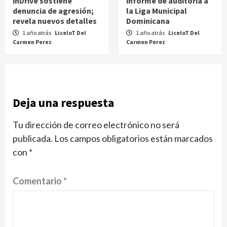
inDrive sostiene
informe de auditoría a
denuncia de agresión;
la Liga Municipal
revela nuevos detalles
Dominicana
1 año atrás
LiceloT Del
1 año atrás
LiceloT Del
Carmen Perez
Carmen Perez
Deja una respuesta
Tu dirección de correo electrónico no será
publicada.
Los campos obligatorios están marcados
con
*
Comentario
*