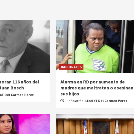
NACIONALES
oran 116 años del
Alarma en RD por aumento de
 Juan Bosch
madres que maltratan o asesinan
sus hijos
loT Del Carmen Perez
1 año atrás
LiceloT Del Carmen Perez