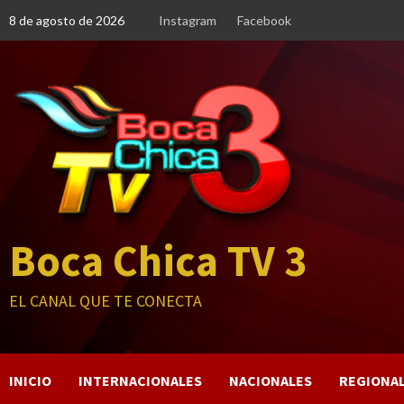
Saltar
8 de agosto de 2026
Instagram
Facebook
al
contenido
Boca Chica TV 3
EL CANAL QUE TE CONECTA
INICIO
INTERNACIONALES
NACIONALES
REGIONA