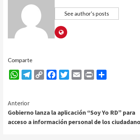
See author's posts
Comparte
WhatsApp
Telegram
Copy
Facebook
Twitter
Email
Print
Compar
Link
Continue
Anterior
Gobierno lanza la aplicación “Soy Yo RD” para
Reading
acceso a información personal de los ciudadan