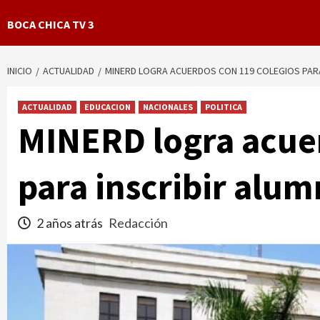
BOCA CHICA TV 3
INICIO
ACTUALIDAD
MINERD LOGRA ACUERDOS CON 119 COLEGIOS PAR
ACTUALIDAD
EDUCACION
NACIONALES
POLITICA
MINERD logra acuer
para inscribir alu
2 años atrás
Redacción