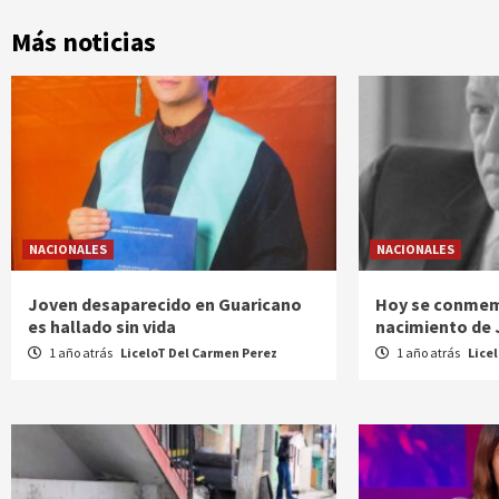
Más noticias
NACIONALES
NACIONALES
Joven desaparecido en Guaricano
Hoy se conmem
es hallado sin vida
nacimiento de
1 año atrás
LiceloT Del Carmen Perez
1 año atrás
Lice