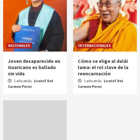
NACIONALES
INTERNACIONALES
Joven desaparecido en
Cómo se elige al dalái
Guaricano es hallado
lama: el rol clave de la
sin vida
reencarnación
1 año atrás
LiceloT Del
1 año atrás
LiceloT Del
Carmen Perez
Carmen Perez