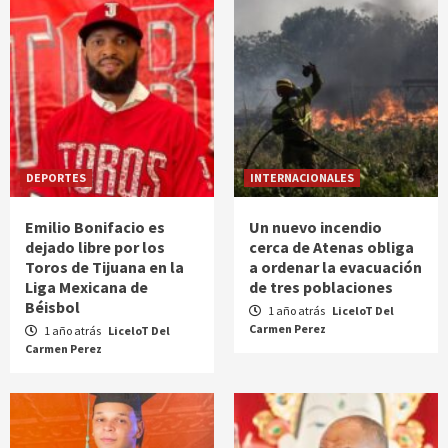
DEPORTES
INTERNACIONALES
Emilio Bonifacio es
Un nuevo incendio
dejado libre por los
cerca de Atenas obliga
Toros de Tijuana en la
a ordenar la evacuación
Liga Mexicana de
de tres poblaciones
Béisbol
1 año atrás
LiceloT Del
Carmen Perez
1 año atrás
LiceloT Del
Carmen Perez