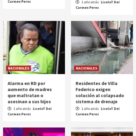
Carmen Perez
1 año atrás
LiceloT Del
Carmen Perez
NACIONALES
NACIONALES
Alarma en RD por
Residentes de Villa
aumento de madres
Federico exigen
que maltratan o
solución al colapsado
asesinan a sus hijos
sistema de drenaje
1 año atrás
LiceloT Del
1 año atrás
LiceloT Del
Carmen Perez
Carmen Perez