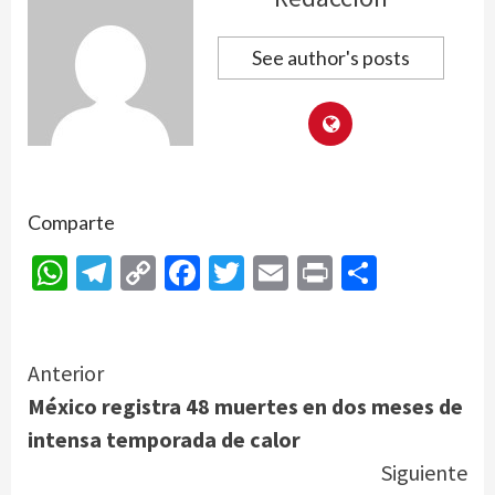
See author's posts
Comparte
WhatsApp
Telegram
Copy
Facebook
Twitter
Email
Print
Compar
Link
Continue
Anterior
México registra 48 muertes en dos meses de
Reading
intensa temporada de calor
Siguiente