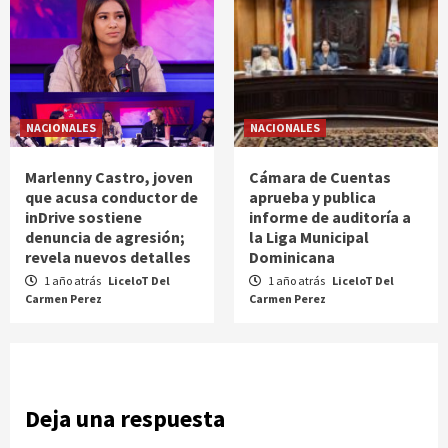
NACIONALES
NACIONALES
Marlenny Castro, joven
Cámara de Cuentas
que acusa conductor de
aprueba y publica
inDrive sostiene
informe de auditoría a
denuncia de agresión;
la Liga Municipal
revela nuevos detalles
Dominicana
1 año atrás
LiceloT Del
1 año atrás
LiceloT Del
Carmen Perez
Carmen Perez
Deja una respuesta