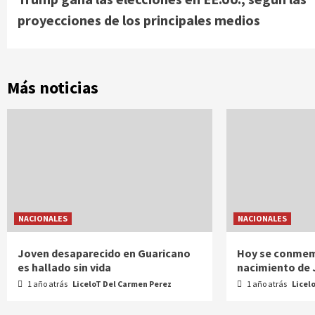
Reading
proyecciones de los principales medios
Más noticias
NACIONALES
NACIONALES
Joven desaparecido en Guaricano
Hoy se conmem
es hallado sin vida
nacimiento de
1 año atrás
LiceloT Del Carmen Perez
1 año atrás
Licel