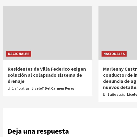
NACIONALES
NACIONALES
Residentes de Villa Federico exigen
Marlenny Castr
solución al colapsado sistema de
conductor de i
drenaje
denuncia de ag
nuevos detalle
1 año atrás
LiceloT Del Carmen Perez
1 año atrás
Licel
Deja una respuesta