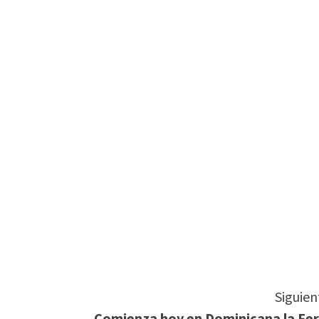
tir
Siguien
Comienza hoy en Dominicana la Fer