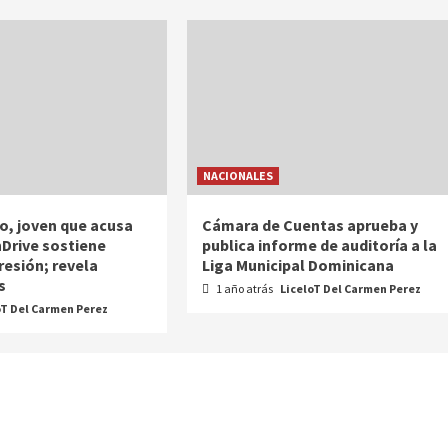
NACIONALES
o, joven que acusa
Cámara de Cuentas aprueba y
nDrive sostiene
publica informe de auditoría a la
resión; revela
Liga Municipal Dominicana
s
1 año atrás
LiceloT Del Carmen Perez
oT Del Carmen Perez