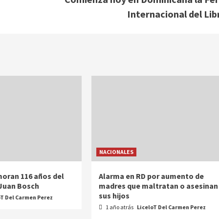
Internacional del Lib
NACIONALES
oran 116 años del
Alarma en RD por aumento de
 Juan Bosch
madres que maltratan o asesinan
sus hijos
oT Del Carmen Perez
1 año atrás
LiceloT Del Carmen Perez