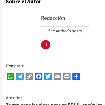
Sobre el Autor
Redacción
See author's posts
Comparte
WhatsApp
Telegram
Copy
Facebook
Twitter
Email
Print
Compar
Link
Continue
Anterior
Trump gana las elecciones en EE.UU., según las