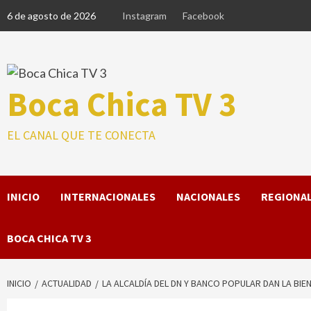
Saltar
6 de agosto de 2026
Instagram
Facebook
al
contenido
Boca Chica TV 3
EL CANAL QUE TE CONECTA
INICIO
INTERNACIONALES
NACIONALES
REGIONA
BOCA CHICA TV 3
INICIO
ACTUALIDAD
LA ALCALDÍA DEL DN Y BANCO POPULAR DAN LA BIE