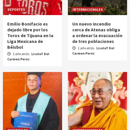
DEPORTES
INTERNACIONALES
Emilio Bonifacio es
Un nuevo incendio
dejado libre por los
cerca de Atenas obliga
Toros de Tijuana en la
a ordenar la evacuación
Liga Mexicana de
de tres poblaciones
Béisbol
1 año atrás
LiceloT Del
Carmen Perez
1 año atrás
LiceloT Del
Carmen Perez