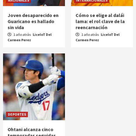
NACIONALES
INTERNACIONALES
Joven desaparecido en
Cómo se elige al dalái
Guaricano es hallado
lama: el rol clave de la
sin vida
reencarnación
1 año atrás
LiceloT Del
1 año atrás
LiceloT Del
Carmen Perez
Carmen Perez
DEPORTES
Ohtani alcanza cinco
temporadas seguidas