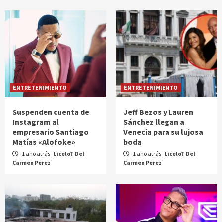
ENTRETENIMIENTO
ENTRETENIMIENTO
Suspenden cuenta de
Jeff Bezos y Lauren
Instagram al
Sánchez llegan a
empresario Santiago
Venecia para su lujosa
Matías «Alofoke»
boda
1 año atrás
LiceloT Del
1 año atrás
LiceloT Del
Carmen Perez
Carmen Perez