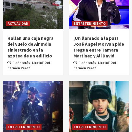
ACTUALIDAD
ENTRETENIMIENTO
Hallan una caja negra
¡Un llamado a la paz!
del vuelo de Air India
José Ángel Morvan pide
siniestrado en la
tregua entre Tamara
azotea de un edificio
Martínez y Alí David
1 año atrás
LiceloT Del
1 año atrás
LiceloT Del
Carmen Perez
Carmen Perez
ENTRETENIMIENTO
ENTRETENIMIENTO