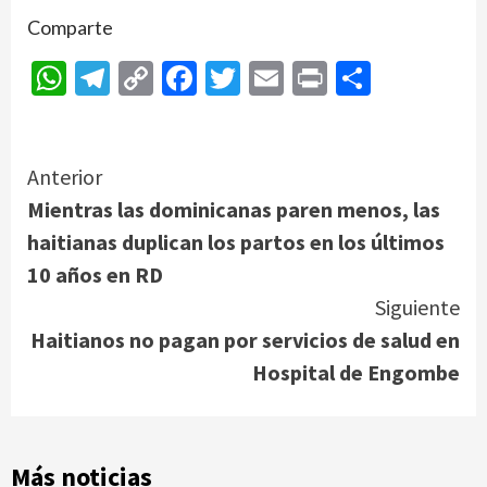
Comparte
WhatsApp
Telegram
Copy
Facebook
Twitter
Email
Print
Compar
Link
Continue
Anterior
Mientras las dominicanas paren menos, las
Reading
haitianas duplican los partos en los últimos
10 años en RD
Siguiente
Haitianos no pagan por servicios de salud en
Hospital de Engombe
Más noticias