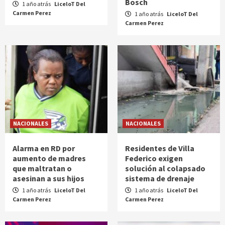
Bosch
1 año atrás
LiceloT Del
Carmen Perez
1 año atrás
LiceloT Del
Carmen Perez
NACIONALES
NACIONALES
Alarma en RD por
Residentes de Villa
aumento de madres
Federico exigen
que maltratan o
solución al colapsado
asesinan a sus hijos
sistema de drenaje
1 año atrás
LiceloT Del
1 año atrás
LiceloT Del
Carmen Perez
Carmen Perez