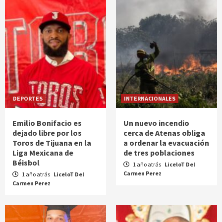
DEPORTES
INTERNACIONALES
Emilio Bonifacio es
Un nuevo incendio
dejado libre por los
cerca de Atenas obliga
Toros de Tijuana en la
a ordenar la evacuación
Liga Mexicana de
de tres poblaciones
Béisbol
1 año atrás
LiceloT Del
Carmen Perez
1 año atrás
LiceloT Del
Carmen Perez