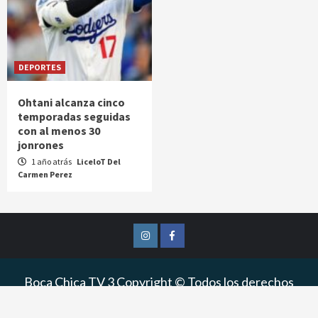
DEPORTES
Ohtani alcanza cinco
temporadas seguidas
con al menos 30
jonrones
1 año atrás
LiceloT Del
Carmen Perez
Instagram
Facebook
Boca Chica TV 3 Copyright © Todos los derechos
reservados.