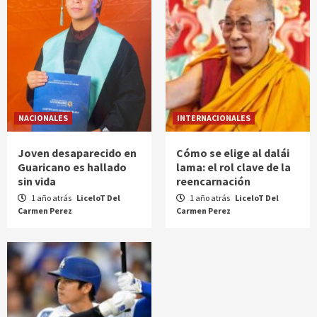
NACIONALES
INTERNACIONALES
Joven desaparecido en
Cómo se elige al dalái
Guaricano es hallado
lama: el rol clave de la
sin vida
reencarnación
1 año atrás
LiceloT Del
1 año atrás
LiceloT Del
Carmen Perez
Carmen Perez