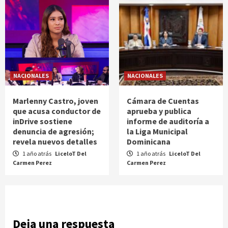
NACIONALES
NACIONALES
Marlenny Castro, joven
Cámara de Cuentas
que acusa conductor de
aprueba y publica
inDrive sostiene
informe de auditoría a
denuncia de agresión;
la Liga Municipal
revela nuevos detalles
Dominicana
1 año atrás
LiceloT Del
1 año atrás
LiceloT Del
Carmen Perez
Carmen Perez
Deja una respuesta