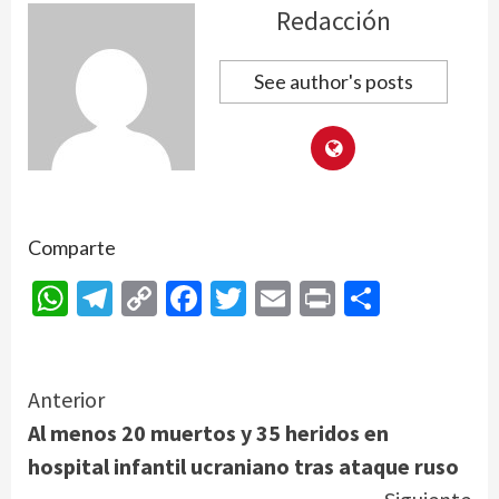
Redacción
See author's posts
Comparte
WhatsApp
Telegram
Copy
Facebook
Twitter
Email
Print
Compar
Link
Continue
Anterior
Al menos 20 muertos y 35 heridos en
Reading
hospital infantil ucraniano tras ataque ruso