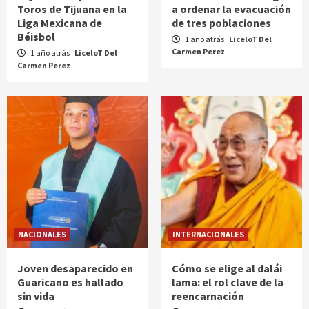
Toros de Tijuana en la
a ordenar la evacuación
Liga Mexicana de
de tres poblaciones
Béisbol
1 año atrás
LiceloT Del
Carmen Perez
1 año atrás
LiceloT Del
Carmen Perez
NACIONALES
INTERNACIONALES
Joven desaparecido en
Cómo se elige al dalái
Guaricano es hallado
lama: el rol clave de la
sin vida
reencarnación