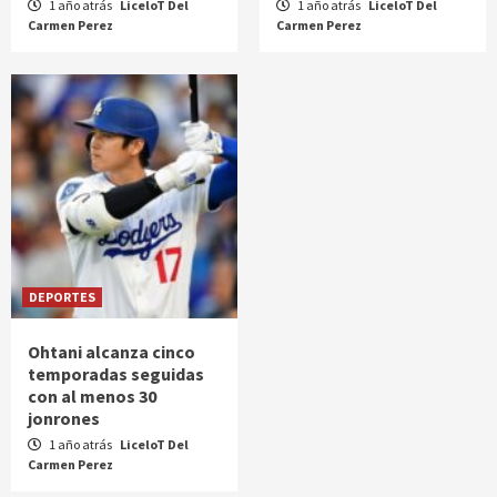
1 año atrás
LiceloT Del
1 año atrás
LiceloT Del
Carmen Perez
Carmen Perez
DEPORTES
Ohtani alcanza cinco
temporadas seguidas
con al menos 30
jonrones
1 año atrás
LiceloT Del
Carmen Perez