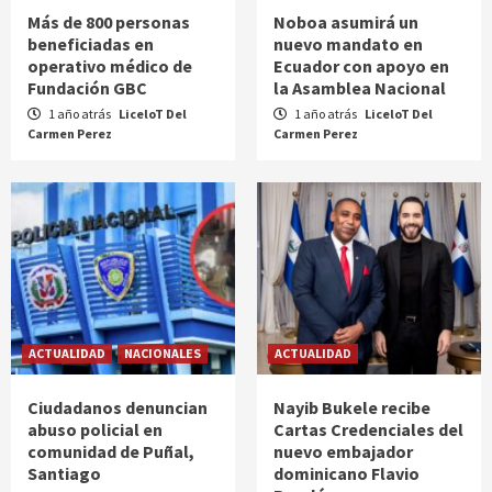
Más de 800 personas
Noboa asumirá un
beneficiadas en
nuevo mandato en
operativo médico de
Ecuador con apoyo en
Fundación GBC
la Asamblea Nacional
1 año atrás
LiceloT Del
1 año atrás
LiceloT Del
Carmen Perez
Carmen Perez
ACTUALIDAD
NACIONALES
ACTUALIDAD
Ciudadanos denuncian
Nayib Bukele recibe
abuso policial en
Cartas Credenciales del
comunidad de Puñal,
nuevo embajador
Santiago
dominicano Flavio