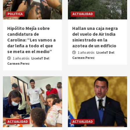
POLITICA
ACTUALIDAD
Hipólito Mejía sobre
Hallan una caja negra
candidatura de
del vuelo de Air India
Carolina: “Les vamos a
siniestrado en la
dar leña a todo el que
azotea de un edificio
se meta en el medio”
1 año atrás
LiceloT Del
Carmen Perez
1 año atrás
LiceloT Del
Carmen Perez
ACTUALIDAD
ACTUALIDAD