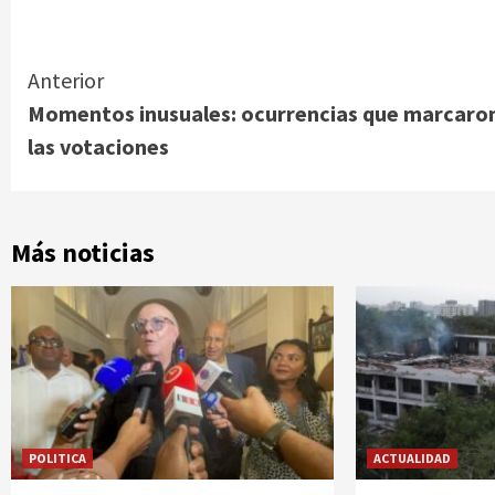
Link
Continue
Anterior
Momentos inusuales: ocurrencias que marcaro
Reading
las votaciones
Más noticias
POLITICA
ACTUALIDAD