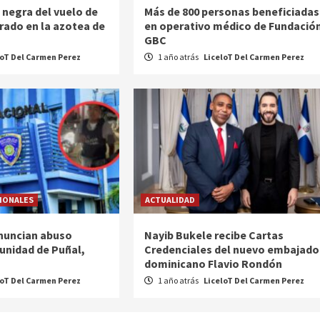
 negra del vuelo de
Más de 800 personas beneficiadas
strado en la azotea de
en operativo médico de Fundació
GBC
loT Del Carmen Perez
1 año atrás
LiceloT Del Carmen Perez
IONALES
ACTUALIDAD
nuncian abuso
Nayib Bukele recibe Cartas
munidad de Puñal,
Credenciales del nuevo embajado
dominicano Flavio Rondón
loT Del Carmen Perez
1 año atrás
LiceloT Del Carmen Perez