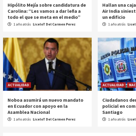
Hipólito Mejía sobre candidatura de
Hallan una caja
Carolina: “Les vamos a dar leña a
Air India sinie
todo el que se meta en el medio”
un edificio
1 año atrás
LiceloT Del Carmen Perez
1 año atrás
Lice
ACTUALIDAD
ACTUALIDAD
NAC
Noboa asumirá un nuevo mandato
Ciudadanos de
en Ecuador con apoyo en la
policial en co
Asamblea Nacional
Santiago
1 año atrás
LiceloT Del Carmen Perez
1 año atrás
Lice