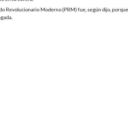
tido Revolucionario Moderno (PRM) fue, según dijo, porqu
agada.
tir