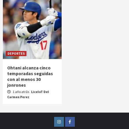
DEPORTES
Ohtani alcanza cinco
temporadas seguidas
con al menos 30
jonrones
1 año atrás
LiceloT Del
Carmen Perez
Instagram
Facebook