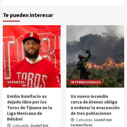
Te pueden interesar
DEPORTES
INTERNACIONALES
Emilio Bonifacio es
Un nuevo incendio
dejado libre por los
cerca de Atenas obliga
Toros de Tijuana en la
a ordenar la evacuación
Liga Mexicana de
de tres poblaciones
Béisbol
1 año atrás
LiceloT Del
Carmen Perez
1 año atrás
LiceloT Del