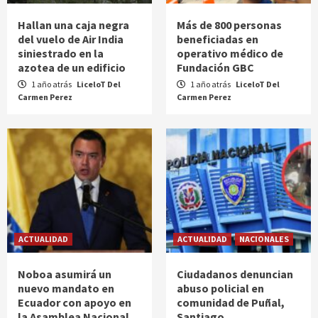
Hallan una caja negra
Más de 800 personas
del vuelo de Air India
beneficiadas en
siniestrado en la
operativo médico de
azotea de un edificio
Fundación GBC
1 año atrás
LiceloT Del
1 año atrás
LiceloT Del
Carmen Perez
Carmen Perez
ACTUALIDAD
ACTUALIDAD
NACIONALES
Noboa asumirá un
Ciudadanos denuncian
nuevo mandato en
abuso policial en
Ecuador con apoyo en
comunidad de Puñal,
la Asamblea Nacional
Santiago