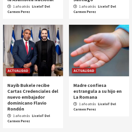
1 año atrás
LiceloT Del
1 año atrás
LiceloT Del
Carmen Perez
Carmen Perez
ACTUALIDAD
ACTUALIDAD
Nayib Bukele recibe
Madre confiesa
Cartas Credenciales del
estrangula a su hijo en
nuevo embajador
La Romana
dominicano Flavio
1 año atrás
LiceloT Del
Rondón
Carmen Perez
1 año atrás
LiceloT Del
Carmen Perez