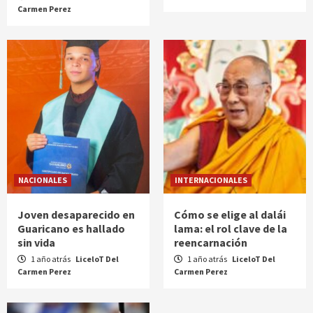
Carmen Perez
NACIONALES
INTERNACIONALES
Joven desaparecido en
Cómo se elige al dalái
Guaricano es hallado
lama: el rol clave de la
sin vida
reencarnación
1 año atrás
LiceloT Del
1 año atrás
LiceloT Del
Carmen Perez
Carmen Perez