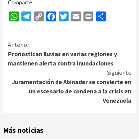
Comparte
WhatsApp
Telegram
Copy
Facebook
Twitter
Email
Print
Compar
Link
Continue
Anterior
Pronostican lluvias en varias regiones y
Reading
mantienen alerta contra inundaciones
Siguiente
Juramentación de Abinader se convierte en
un escenario de condena a la crisis en
Venezuela
Más noticias