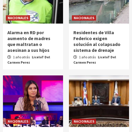
NACIONALES
NACIONALES
Alarma en RD por
Residentes de Villa
aumento de madres
Federico exigen
que maltratan o
solución al colapsado
asesinan a sus hijos
sistema de drenaje
1 año atrás
LiceloT Del
1 año atrás
LiceloT Del
Carmen Perez
Carmen Perez
NACIONALES
NACIONALES