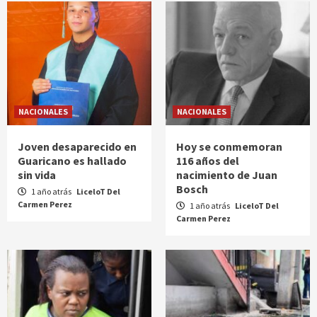
NACIONALES
NACIONALES
Joven desaparecido en
Hoy se conmemoran
Guaricano es hallado
116 años del
sin vida
nacimiento de Juan
Bosch
1 año atrás
LiceloT Del
Carmen Perez
1 año atrás
LiceloT Del
Carmen Perez