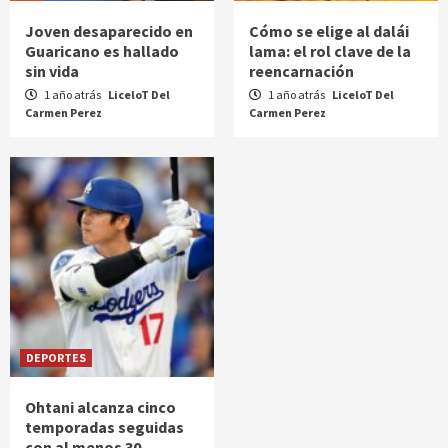
Joven desaparecido en
Cómo se elige al dalái
Guaricano es hallado
lama: el rol clave de la
sin vida
reencarnación
1 año atrás
LiceloT Del
1 año atrás
LiceloT Del
Carmen Perez
Carmen Perez
DEPORTES
Ohtani alcanza cinco
temporadas seguidas
con al menos 30