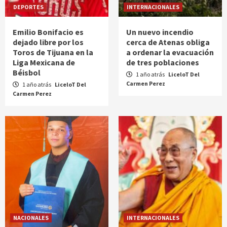
DEPORTES
INTERNACIONALES
Emilio Bonifacio es
Un nuevo incendio
dejado libre por los
cerca de Atenas obliga
Toros de Tijuana en la
a ordenar la evacuación
Liga Mexicana de
de tres poblaciones
Béisbol
1 año atrás
LiceloT Del
Carmen Perez
1 año atrás
LiceloT Del
Carmen Perez
NACIONALES
INTERNACIONALES