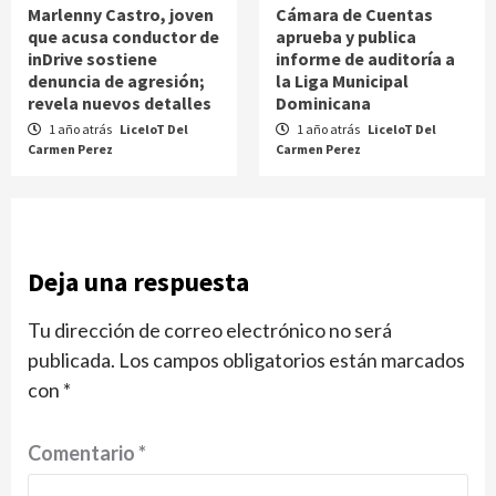
Marlenny Castro, joven
Cámara de Cuentas
que acusa conductor de
aprueba y publica
inDrive sostiene
informe de auditoría a
denuncia de agresión;
la Liga Municipal
revela nuevos detalles
Dominicana
1 año atrás
LiceloT Del
1 año atrás
LiceloT Del
Carmen Perez
Carmen Perez
Deja una respuesta
Tu dirección de correo electrónico no será
publicada.
Los campos obligatorios están marcados
con
*
Comentario
*