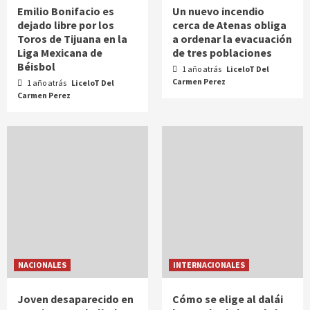
Emilio Bonifacio es
Un nuevo incendio
dejado libre por los
cerca de Atenas obliga
Toros de Tijuana en la
a ordenar la evacuación
Liga Mexicana de
de tres poblaciones
Béisbol
1 año atrás
LiceloT Del
Carmen Perez
1 año atrás
LiceloT Del
Carmen Perez
NACIONALES
INTERNACIONALES
Joven desaparecido en
Cómo se elige al dalái