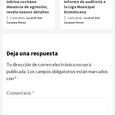
inDrive sostiene
informe de auditoría a
denuncia de agresión;
la Liga Municipal
revela nuevos detalles
Dominicana
1 año atrás
LiceloT Del
1 año atrás
LiceloT Del
Carmen Perez
Carmen Perez
Deja una respuesta
Tu dirección de correo electrónico no será
publicada.
Los campos obligatorios están marcados
con
*
Comentario
*