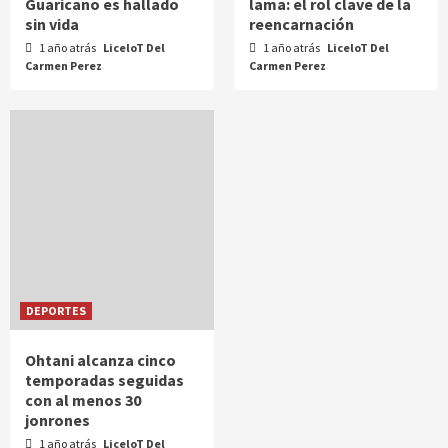
Guaricano es hallado
lama: el rol clave de la
sin vida
reencarnación
1 año atrás
LiceloT Del
1 año atrás
LiceloT Del
Carmen Perez
Carmen Perez
DEPORTES
Ohtani alcanza cinco
temporadas seguidas
con al menos 30
jonrones
1 año atrás
LiceloT Del