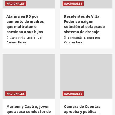
NACIONALES
NACIONALES
Alarma en RD por
Residentes de Villa
aumento de madres
Federico exigen
que maltratan o
solución al colapsado
asesinan a sus hijos
sistema de drenaje
1 año atrás
LiceloT Del
1 año atrás
LiceloT Del
Carmen Perez
Carmen Perez
NACIONALES
NACIONALES
Marlenny Castro, joven
Cámara de Cuentas
que acusa conductor de
aprueba y publica