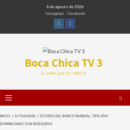
Saltar
6 de agosto de 2026
al
Instagram
Facebook
contenido
Instagram
Facebook
Boca Chica TV 3
EL CANAL QUE TE CONECTA
Menú
primario
INICIO
ACTUALIDAD
ESTUDIO DEL BANCO MUNDIAL: 78% VÍAS
DOMINICANAS SON INSEGURAS