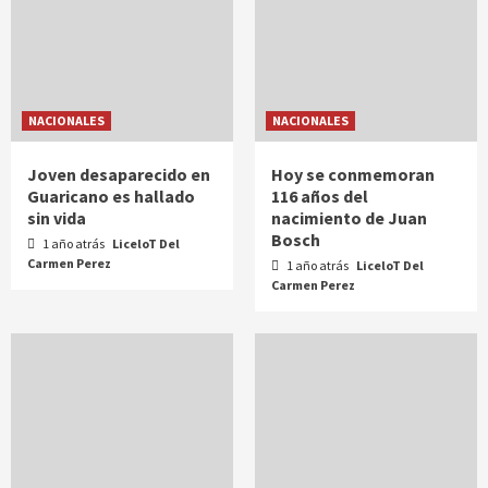
NACIONALES
NACIONALES
Joven desaparecido en
Hoy se conmemoran
Guaricano es hallado
116 años del
sin vida
nacimiento de Juan
Bosch
1 año atrás
LiceloT Del
Carmen Perez
1 año atrás
LiceloT Del
Carmen Perez