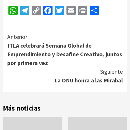
WhatsApp
Telegram
Copy
Facebook
Twitter
Email
Print
Compar
Link
Continue
Anterior
ITLA celebrará Semana Global de
Reading
Emprendimiento y Desafine Creativo, juntos
por primera vez
Siguiente
La ONU honra a las Mirabal
Más noticias